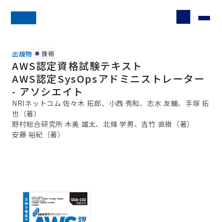
出版物
技術
AWS認定資格試験テキスト
AWS認定SysOpsアドミニストレーター
- アソシエイト
NRIネットコム 佐々木 拓郎、小西 秀和、志水 友輔、手塚 拓
也（著）
野村総合研究所 木美 雄太、北條 学男、吉竹 直樹（著）
安藤 裕紀（著）