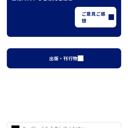
ご意見ご感
想
出版・刊行物
ナレッジ・インサイト検索
気になるキーワードを入力して、お求めの情報を探すことがで
きます。