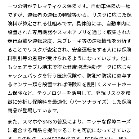
一つの例がテレマティクス保険です。自動車保険の一種
ですが、運転者の運転の特徴等から、リスクに応じた保
険料が算定される仕組みです。具体的には、自動車内に
設置された専用機器やスマホアプリを通じて収集された
走行距離や運転速度、急ブレーキ等の運転情報を分析す
ることでリスクが査定され、安全運転をする人には保険
料割引等の恩恵が受けられるようになっています。他に
もウェアラブル端末で得た健康増進活動データに応じキ
ャッシュバックを行う医療保険や、防犯や防災に寄与す
るセンサー類を設置すれば保険料を割引くスマートホー
ム保険など、テクノロジーを活用して、発現リスクを精
緻に分析し保険料を最適化（パーソナライズ）した保険
商品が登場しています。
また、スマホやSNSの普及により、ニッチな保障ニーズ
に適合する商品を提供することも可能になってきていま
す。その例の一つがP2P保険です。P2P保険とは、加入