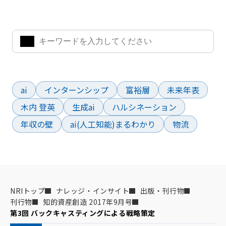
気になるキーワードを入力して、お求めの情報を探すことがで
きます。
よく検索されているワード
ai
インターンシップ
富裕層
未来年表
木内 登英
生成ai
ハルシネーション
年収の壁
ai(人工知能)まるわかり
物流
NRIトップ
ナレッジ・インサイト
出版・刊行物
刊行物
知的資産創造 2017年9月号
第3回 バックキャスティングによる戦略策定