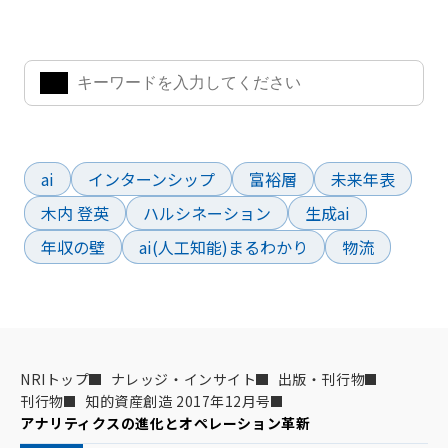
気になるキーワードを入力して、お求めの情報を探すことがで
きます。
よく検索されているワード
ai
インターンシップ
富裕層
未来年表
木内 登英
ハルシネーション
生成ai
年収の壁
ai(人工知能)まるわかり
物流
NRIトップ
ナレッジ・インサイト
出版・刊行物
刊行物
知的資産創造 2017年12月号
アナリティクスの進化とオペレーション革新