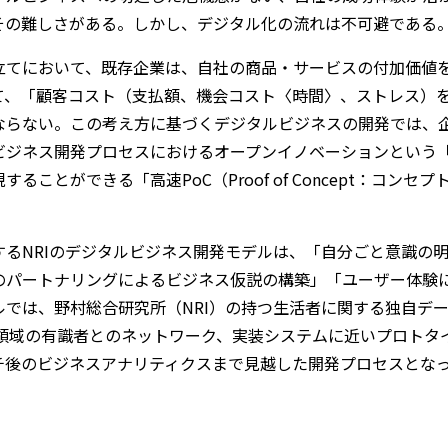
その難しさがある。しかし、デジタル化の流れは不可避である
立てにおいて、既存企業は、自社の商品・サービスの付加価値
て、「顧客コスト（支払額、機会コスト〈時間〉、ストレス）
ならない。この考え方に基づくデジタルビジネスの開発では、
ビジネス開発プロセスにおけるオープンイノベーションという
ることができる「高速PoC（Proof of Concept：コン
するNRIのデジタルビジネス開発モデルは、「自分ごと意識の
のパートナリングによるビジネス仮説の構築」「ユーザー体験に
ルでは、野村総合研究所（NRI）の持つ生活者に関する独自デ
る領域の有識者とのネットワーク、実装システムに近いプロトタ
チ後のビジネスアナリティクスまで見越した開発プロセスとな