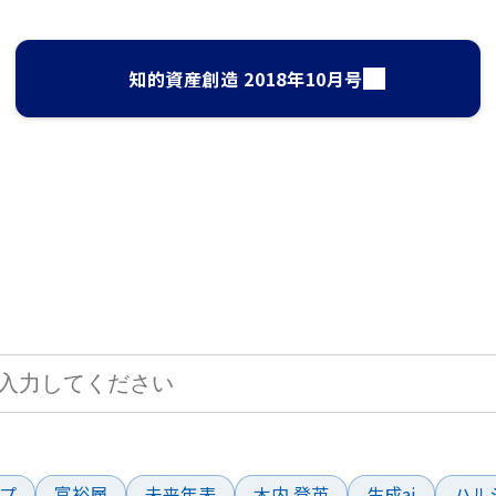
知的資産創造 2018年10月号
サイト検索
して、お求めの情報を探すことができます。
ド
プ
富裕層
未来年表
木内 登英
生成ai
ハル