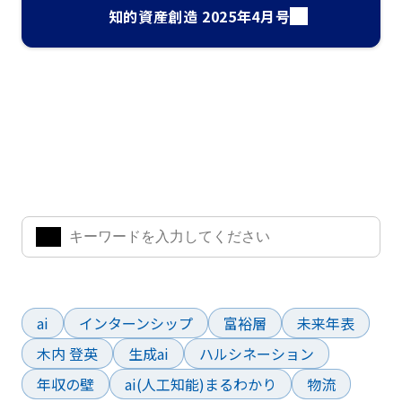
知的資産創造 2025年4月号
ナレッジ・インサイト検索
気になるキーワードを入力して、お求めの情報を探すことがで
きます。
よく検索されているワード
ai
インターンシップ
富裕層
未来年表
木内 登英
生成ai
ハルシネーション
年収の壁
ai(人工知能)まるわかり
物流