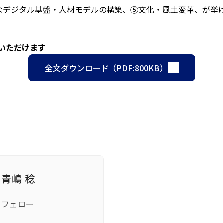
なデジタル基盤・人材モデルの構築、⑤文化・風土変革、が挙
みいただけます
全文ダウンロード（PDF:800KB）
青嶋 稔
フェロー