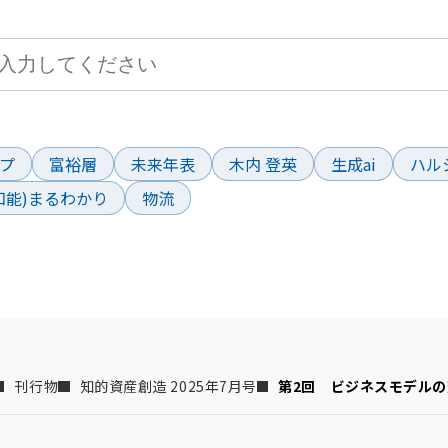
して、お求めの情報を探すことができます。
ド
プ
富裕層
未来年表
木内 登英
生成ai
ハル
工知能)まるわかり
物流
刊行物
知的資産創造 2025年7月号
第2回　ビジネスモデル