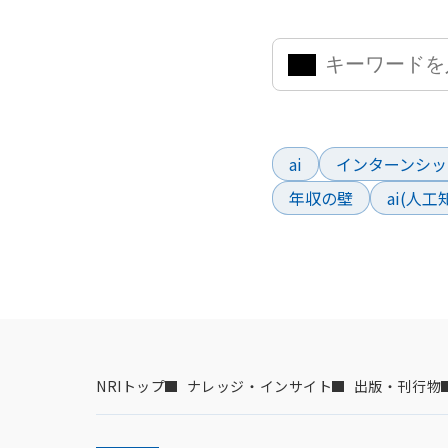
気になるキーワードを入力
よく検索されているワー
ai
インターンシッ
年収の壁
ai(人
NRIトップ
ナレッジ・インサイト
出版・刊行物