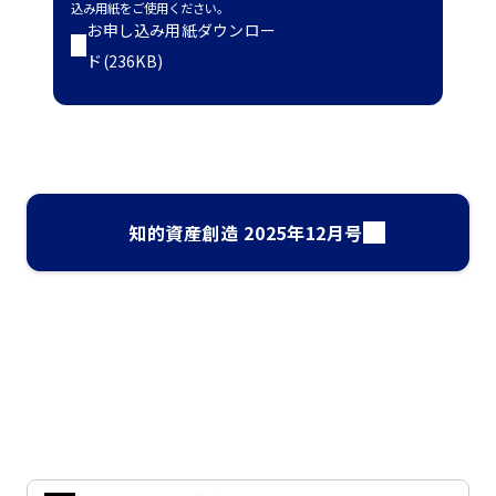
込み用紙をご使用ください。
お申し込み用紙ダウンロー
ド(236KB)
知的資産創造 2025年12月号
ナレッジ・インサイト検索
気になるキーワードを入力して、お求めの情報を探すことがで
きます。