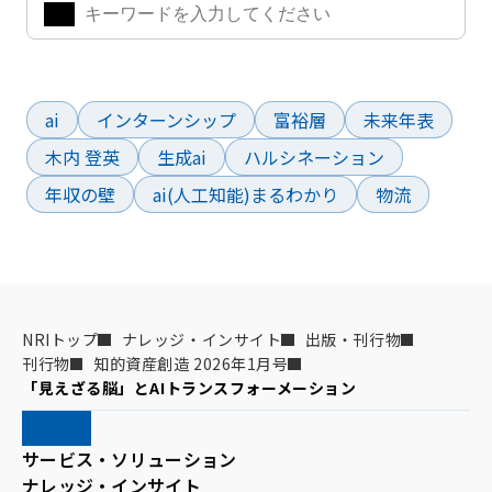
よく検索されているワード
ai
インターンシップ
富裕層
未来年表
木内 登英
生成ai
ハルシネーション
年収の壁
ai(人工知能)まるわかり
物流
NRIトップ
ナレッジ・インサイト
出版・刊行物
刊行物
知的資産創造 2026年1月号
「見えざる脳」とAIトランスフォーメーション
サービス・ソリューション
ナレッジ・インサイト