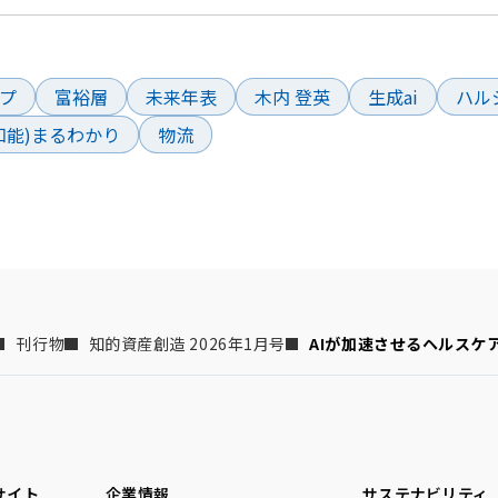
ド
プ
富裕層
未来年表
木内 登英
生成ai
ハル
工知能)まるわかり
物流
刊行物
知的資産創造 2026年1月号
AIが加速させるヘルスケ
サイト
企業情報
サステナビリティ