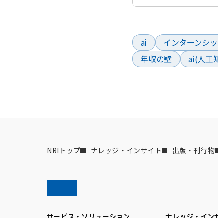
よく検索されているワー
ai
インターンシッ
年収の壁
ai(人
NRIトップ
ナレッジ・インサイト
出版・刊行物
サービス・ソリューション
ナレッジ・イン