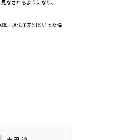
と見なされるようになり、
保障、遺伝子差別といった倫
吉田 涼