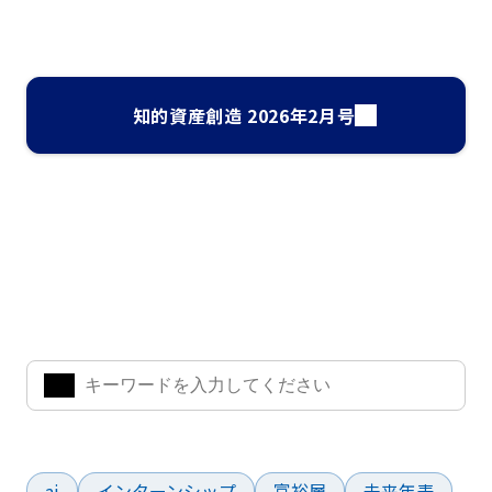
知的資産創造 2026年2月号
ナレッジ・インサイト検索
気になるキーワードを入力して、お求めの情報を探すことがで
きます。
よく検索されているワード
ai
インターンシップ
富裕層
未来年表