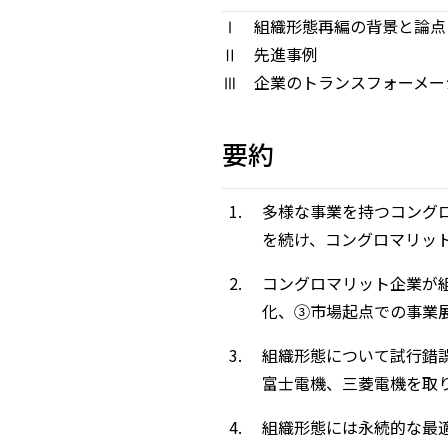
Ⅰ 組織形態再編の背景と論点
Ⅱ 先進事例
Ⅲ 企業のトランスフォーメー
要約
多様な事業を持つコング
を続け、コングロマリッ
コングロマリット企業が
化、③市場起点での事業
組織形態について試行錯
富士電機、三菱電機を取
組織形態には永続的な最