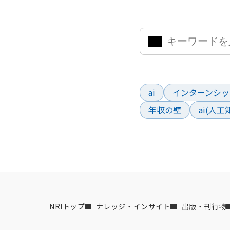
気になるキーワードを入力
よく検索されているワー
ai
インターンシッ
年収の壁
ai(人
NRIトップ
ナレッジ・インサイト
出版・刊行物