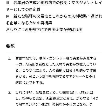
Ⅲ 若年層の育成と組織内での役割：マネジメントレイ
ヤーとしての再定義
Ⅳ 新たな職種の必要性とこれからの人材戦略：選ばれ
る企業になるための再構築
おわりに：AIを部下にできる企業が選ばれる
要約
労働市場では、事務・エントリー職の需要が蒸発する
一方、AI活用を前提とした人材の需要が急拡大してい
る。この変化により、人の役割は自ら手を動かす作業
者から、AIという部下を指揮するマネジャーへと不可
逆的にシフトする。
これに伴い、全社員による、①業務設計、②指示出
し、③解釈と選定、④最終決定と責任、からなる「4つ
のAIマネジメント能力」の習得が不可欠となる。ま