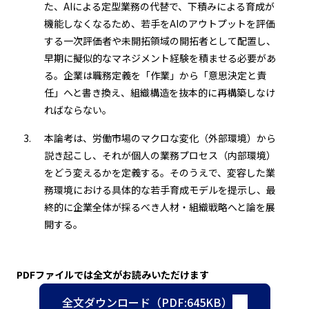
た、AIによる定型業務の代替で、下積みによる育成が
機能しなくなるため、若手をAIのアウトプットを評価
する一次評価者や未開拓領域の開拓者として配置し、
早期に擬似的なマネジメント経験を積ませる必要があ
る。企業は職務定義を「作業」から「意思決定と責
任」へと書き換え、組織構造を抜本的に再構築しなけ
ればならない。
本論考は、労働市場のマクロな変化（外部環境）から
説き起こし、それが個人の業務プロセス（内部環境）
をどう変えるかを定義する。そのうえで、変容した業
務環境における具体的な若手育成モデルを提示し、最
終的に企業全体が採るべき人材・組織戦略へと論を展
開する。
PDFファイルでは全文がお読みいただけます
全文ダウンロード（PDF:645KB）