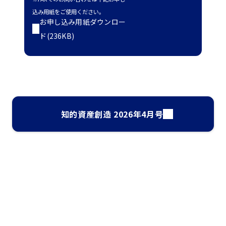
込み用紙をご使用ください。
お申し込み用紙ダウンロー
ド(236KB)
知的資産創造 2026年4月号
ナレッジ・インサイト検索
気になるキーワードを入力して、お求めの情報を探すことがで
きます。