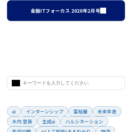
金融ITフォーカス 2020年2月号
ナレッジ・インサイト検索
気になるキーワードを入力して、お求めの情報を探すことがで
きます。
よく検索されているワード
ai
インターンシップ
富裕層
未来年表
木内 登英
生成ai
ハルシネーション
年収の壁
ai(人工知能)まるわかり
物流