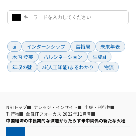
よく検索されているワード
ai
インターンシップ
富裕層
未来年表
木内 登英
ハルシネーション
生成ai
年収の壁
ai(人工知能)まるわかり
物流
NRIトップ
ナレッジ・インサイト
出版・刊行物
刊行物
金融ITフォーカス 2022年11月号
中国経済の中長期的な減速がもたらす米中関係の新たな火種