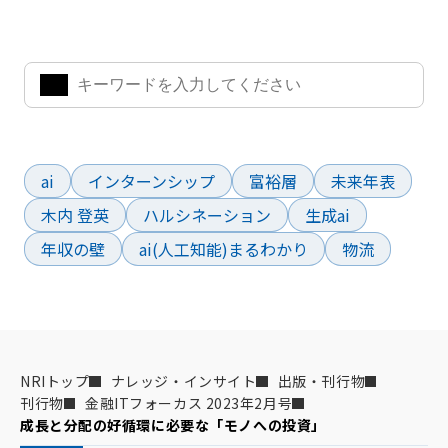
気になるキーワードを入力して、お求めの情報を探すことがで
きます。
よく検索されているワード
ai
インターンシップ
富裕層
未来年表
木内 登英
ハルシネーション
生成ai
年収の壁
ai(人工知能)まるわかり
物流
NRIトップ
ナレッジ・インサイト
出版・刊行物
刊行物
金融ITフォーカス 2023年2月号
成長と分配の好循環に必要な「モノへの投資」