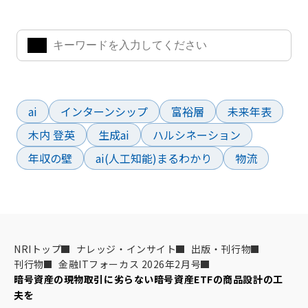
きます。
よく検索されているワード
ai
インターンシップ
富裕層
未来年表
木内 登英
生成ai
ハルシネーション
年収の壁
ai(人工知能)まるわかり
物流
NRIトップ
ナレッジ・インサイト
出版・刊行物
刊行物
金融ITフォーカス 2026年2月号
暗号資産の現物取引に劣らない暗号資産ETFの商品設計の工
夫を