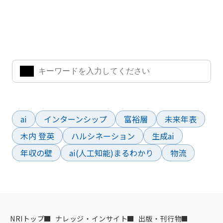
ナレッジ・インサイト検索
気になるキーワードを入力して、お求めの情報を探すことがで
きます。
よく検索されているワード
ai
インターンシップ
富裕層
未来年表
木内 登英
ハルシネーション
生成ai
年収の壁
ai(人工知能)まるわかり
物流
NRIトップ
ナレッジ・インサイト
出版・刊行物