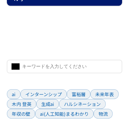
ナレッジ・インサイト検索
気になるキーワードを入力して、お求めの情報を探すことがで
きます。
よく検索されているワード
ai
インターンシップ
富裕層
未来年表
木内 登英
生成ai
ハルシネーション
年収の壁
ai(人工知能)まるわかり
物流