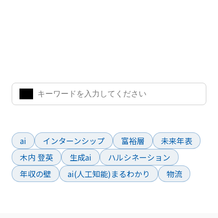
ナレッジ・インサイト検索
気になるキーワードを入力して、お求めの情報を探すことがで
きます。
よく検索されているワード
ai
インターンシップ
富裕層
未来年表
木内 登英
生成ai
ハルシネーション
年収の壁
ai(人工知能)まるわかり
物流