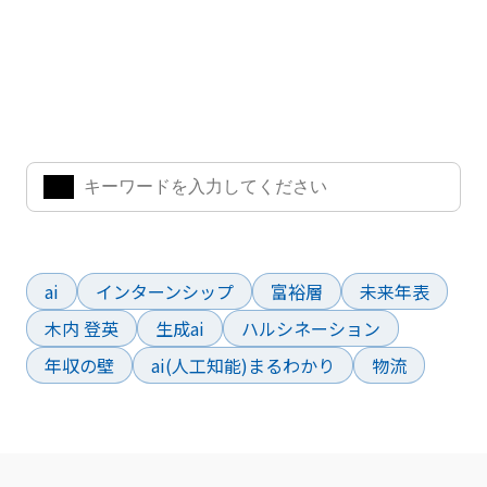
ナレッジ・インサイト検索
気になるキーワードを入力して、お求めの情報を探すことがで
きます。
よく検索されているワード
ai
インターンシップ
富裕層
未来年表
木内 登英
生成ai
ハルシネーション
年収の壁
ai(人工知能)まるわかり
物流