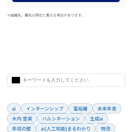
※組織名、職名は現在と異なる場合があります。
ナレッジ・インサイト検索
気になるキーワードを入力して、お求めの情報を探すことがで
きます。
よく検索されているワード
ai
インターンシップ
富裕層
未来年表
木内 登英
ハルシネーション
生成ai
年収の壁
ai(人工知能)まるわかり
物流