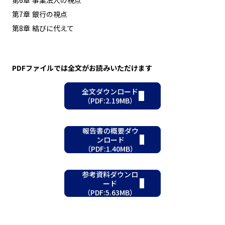
第6章
事業法人の視点
第7章
銀行の視点
第8章
結びに代えて
PDFファイルでは全文がお読みいただけます
全文ダウンロード
（PDF:2.19MB）
報告書の概要ダウ
ンロード
（PDF:1.40MB）
参考資料ダウンロ
ード
（PDF:5.63MB）