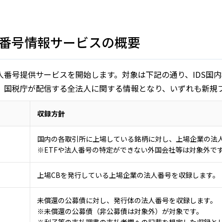
法人番号情報サービスの概要
法人番号提供サービスを開始します。対象は下記の通り、IDS国
ス、国税庁が配信する全法人に関する情報となり、いずれも新規
収録方針
国内の各取引所に上場している銘柄に対し、上場企業の法
※ETFや法人番号の特定ができない外国会社等は対象外で
上場CBを発行している上場企業の法人番号を収録します。
未償還の公募債に対し、発行体の法人番号を収録します。
※未償還の公募債（非公募債は対象外）が対象です。
※利子等の支払調書の支払者欄への記載を想定した収録と