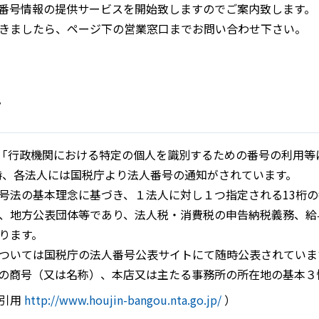
は法人番号情報の提供サービスを開始致しますのでご案内致します。
きましたら、ページ下の営業窓口までお問い合わせ下さい。
て
れた「行政機関における特定の個人を識別するための番号の利用
随時、各法人には国税庁より法人番号の通知がされています。
号法の基本理念に基づき、１法人に対し１つ指定される13桁
、地方公表団体等であり、法人税・消費税の申告納税義務、給
ります。
ついては国税庁の法人番号公表サイトにて随時公表されていま
の商号（又は名称）、本店又は主たる事務所の所在地の基本３
部引用
http://www.houjin-bangou.nta.go.jp/
）