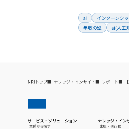
よく検索されているワー
ai
インターンシッ
年収の壁
ai(人
NRIトップ
ナレッジ・インサイト
レポート
【
サービス・ソリューション
ナレッジ・イン
業種から探す
出版・刊行物