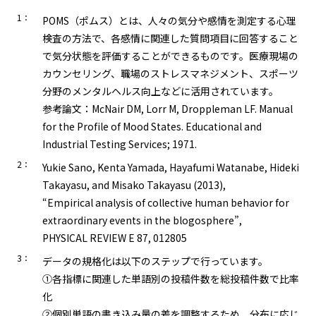
1：
POMS（ポムス）とは、人々の気分や感情を測定する心理
検査の方法で、各感情に関連した質問項目に回答すること
で気分状態を評価することができるものです。医療現場の
カウンセリング、職場のストレスマネジメント、スポーツ
分野のメンタルヘルス向上などに活用されています。
参考論文：McNair DM, Lorr M, Droppleman LF. Manual
for the Profile of Mood States. Educational and
Industrial Testing Services; 1971.
2：
Yukie Sano, Kenta Yamada, Hayafumi Watanabe, Hideki
Takayasu, and Misako Takayasu (2013),
“Empirical analysis of collective human behavior for
extraordinary events in the blogosphere”,
PHYSICAL REVIEW E 87, 012805
3：
データの規格化は以下のステップで行っています。
①各指標に関連した単語別の投稿件数を総投稿件数で比率
化
②個別単語の書き込み量の差を調整するため、分布に応じ