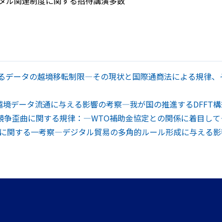
タル関連制度に関する招待講演多数
るデータの越境移転制限―その現状と国際通商法による規律、そして
判決が越境データ流通に与える影響の考察―我が国の推進するDFFT
争歪曲に関する規律：―WTO補助金協定との関係に着目して―
義に関する一考察―デジタル貿易の多角的ルール形成に与える影響