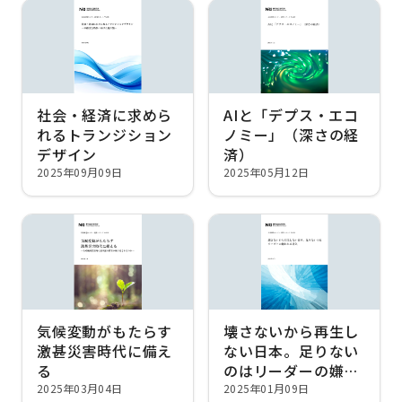
社会・経済に求めら
AIと「デプス・エコ
れるトランジション
ノミー」（深さの経
デザイン
済）
2025年09月09日
2025年05月12日
気候変動がもたらす
壊さないから再生し
激甚災害時代に備え
ない日本。足りない
る
のはリーダーの嫌わ
れる勇気
2025年03月04日
2025年01月09日