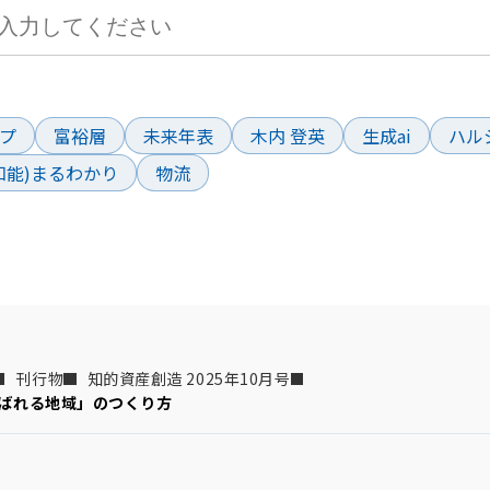
ド
プ
富裕層
未来年表
木内 登英
生成ai
ハル
工知能)まるわかり
物流
刊行物
知的資産創造 2025年10月号
ばれる地域」のつくり方