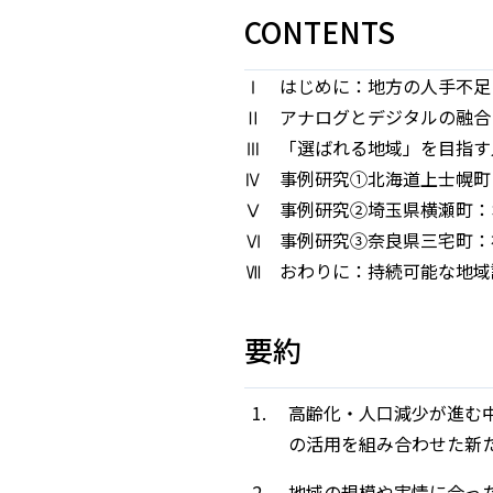
CONTENTS
Ⅰ はじめに：地方の人手不足
Ⅱ アナログとデジタルの融合
Ⅲ 「選ばれる地域」を目指す
Ⅳ 事例研究①北海道上士幌町
Ⅴ 事例研究②埼玉県横瀬町：
Ⅵ 事例研究③奈良県三宅町：
Ⅶ おわりに：持続可能な地域
要約
高齢化・人口減少が進む
の活用を組み合わせた新
地域の規模や実情に合っ