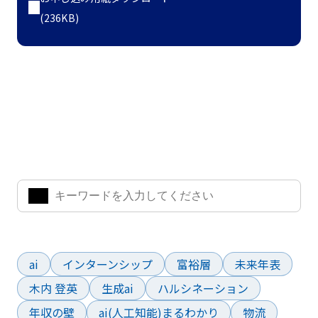
(236KB)
ナレッジ・インサイト検索
気になるキーワードを入力して、お求めの情報を探すことがで
きます。
よく検索されているワード
ai
インターンシップ
富裕層
未来年表
木内 登英
生成ai
ハルシネーション
年収の壁
ai(人工知能)まるわかり
物流