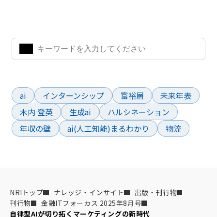
気になるキーワードを入力して、お求めの情報を探すことがで
きます。
よく検索されているワード
ai
インターンシップ
富裕層
未来年表
木内 登英
生成ai
ハルシネーション
年収の壁
ai(人工知能)まるわかり
物流
NRIトップ
ナレッジ・インサイト
出版・刊行物
刊行物
金融ITフォーカス 2025年8月号
自律型AIが切り拓くマーケティングの新時代