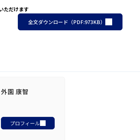
みいただけます
全文ダウンロード（PDF:973KB）
外園 康智
プロフィール