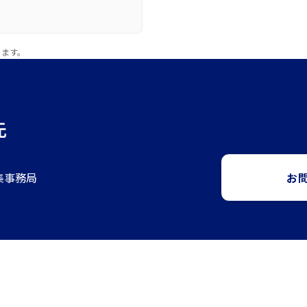
ります。
先
集事務局
お