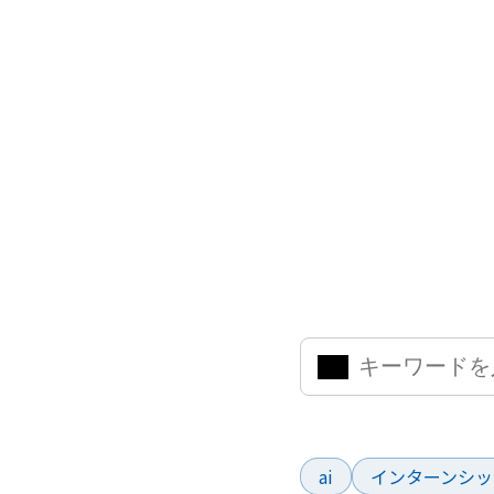
ナレッジ・イン
気になるキーワードを入力
よく検索されているワー
ai
インターンシッ