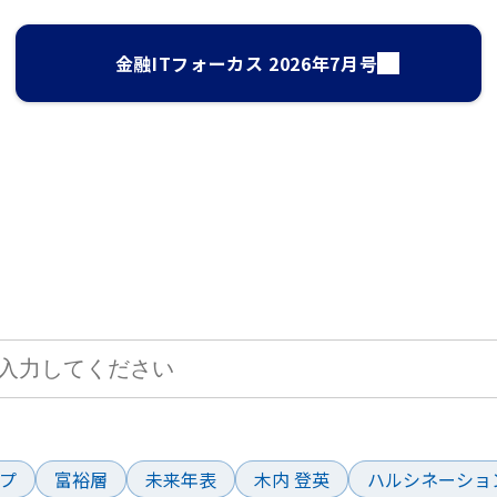
金融ITフォーカス 2026年7月号
サイト検索
して、お求めの情報を探すことができます。
ド
プ
富裕層
未来年表
木内 登英
ハルシネーショ