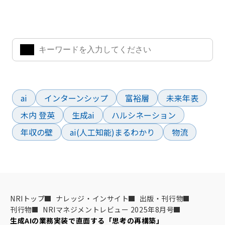
気になるキーワードを入力して、お求めの情報を探すことがで
きます。
よく検索されているワード
ai
インターンシップ
富裕層
未来年表
木内 登英
生成ai
ハルシネーション
年収の壁
ai(人工知能)まるわかり
物流
NRIトップ
ナレッジ・インサイト
出版・刊行物
刊行物
NRIマネジメントレビュー 2025年8月号
生成AIの業務実装で直面する「思考の再構築」