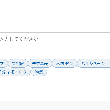
サイト検索
して、お求めの情報を探すことができます。
ド
プ
富裕層
未来年表
木内 登英
ハルシネーショ
工知能)まるわかり
物流