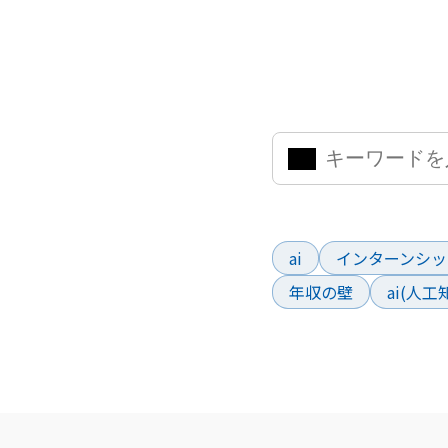
ナレッジ・イン
気になるキーワードを入力
よく検索されているワー
ai
インターンシッ
年収の壁
ai(人