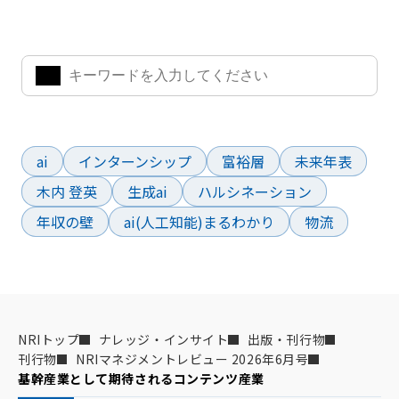
気になるキーワードを入力して、お求めの情報を探すことがで
きます。
よく検索されているワード
ai
インターンシップ
富裕層
未来年表
木内 登英
生成ai
ハルシネーション
年収の壁
ai(人工知能)まるわかり
物流
NRIトップ
ナレッジ・インサイト
出版・刊行物
刊行物
NRIマネジメントレビュー 2026年6月号
基幹産業として期待されるコンテンツ産業