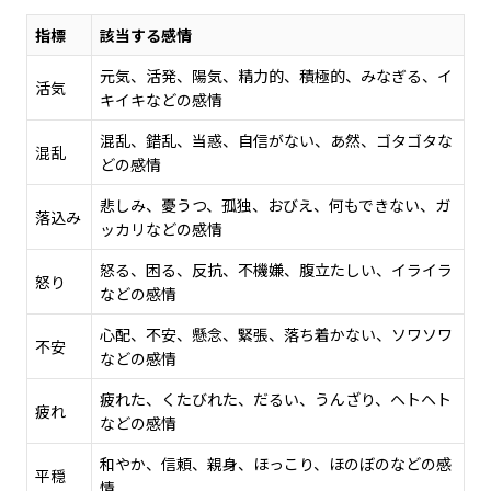
指標
該当する感情
元気、活発、陽気、精力的、積極的、みなぎる、イ
活気
キイキなどの感情
混乱、錯乱、当惑、自信がない、あ然、ゴタゴタな
混乱
どの感情
悲しみ、憂うつ、孤独、おびえ、何もできない、ガ
落込み
ッカリなどの感情
怒る、困る、反抗、不機嫌、腹立たしい、イライラ
怒り
などの感情
心配、不安、懸念、緊張、落ち着かない、ソワソワ
不安
などの感情
疲れた、くたびれた、だるい、うんざり、ヘトヘト
疲れ
などの感情
和やか、信頼、親身、ほっこり、ほのぼのなどの感
平穏
情