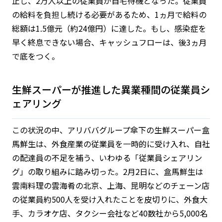
止し、2万人以上の従業員が自宅待機となった。従業員
の給料を負担し続ける必要があるため、1ヵ月で給料の
総額は1.5億元（約24億円）に達した。もし、感染症を
早く終息できない場合、キャッシュフローは、後3ヵ月
で底をつく。
生鮮スーパーが推進した異業種間の従業員シ
ェアリング
この状況の中、アリババグループ傘下の生鮮スーパー盒
馬鮮生は、外食産業の従業員を一時的に受け入れ、自社
の配達員の不足を補う、いわゆる「従業員シェアリン
グ」の取り組みに踏み切った。2月2日に、盒馬鮮生は
雲南料理の雲海肴の北京、上海、昆明などのチェーン店
の従業員約500人を受け入れたことを皮切りに、外食大
手、カラオケ店、タクシー会社など40数社から5,000名