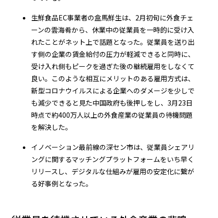
生鮮食品EC事業者の盒馬鮮生は、2月初旬に外食チェ
ーンの雲海肴から、休業中の従業員を一時的に受け入
れたことがネット上で話題となった。従業員を送り出
す側の企業の賃金給付の圧力が軽減できると同時に、
受け入れ側もピークを過ぎた後の継続雇用をしなくて
良い。このような相互にメリットのある雇用方式は、
新型コロナウイルスによる企業へのダメージを少しで
も減少できると見た中国政府も後押しをし、3月23日
時点で約400万人以上の外食産業の従業員の待機問題
を解決した。
イノベーション最前線の深セン市は、従業員シェアリ
ングに関するマッチングプラットフォームをいち早く
リリースし、デジタルな仕組みが雇用の安定化に繋が
る好事例となった。