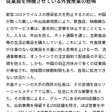
従業員を待機させている外食産業の悲鳴
新型コロナウイルスの感染拡大を防止するために、中国
が取った厳しい外出自粛政策により、飲食店、映画館な
どのサービス業は、基本的に営業を休止することとなっ
た。人々は、外出を控え、ネット通販を通じ、生鮮食品
等の生活必需品を購入している。これにより、外食産業
が仕事のない従業員を大量に抱え悲鳴を上げる一方、流
通事業者は、オンラインでの注文殺到で配達員の不足に
頭を抱えた。しかも、中国の旧正月休みで多くの従業員
が帰省され、地域間の移動制限もあり、容易に拡充でき
ない状況だった。
外食チェーンの大手の西貝の社長は、その苦境を自らソ
ーシャルメディアで公表し、社会に大きな衝撃を与え
た。その発表によると、グループにある約400店舗のう
ち、出前業務を保留する100店舗を除き、ほぼ営業を中