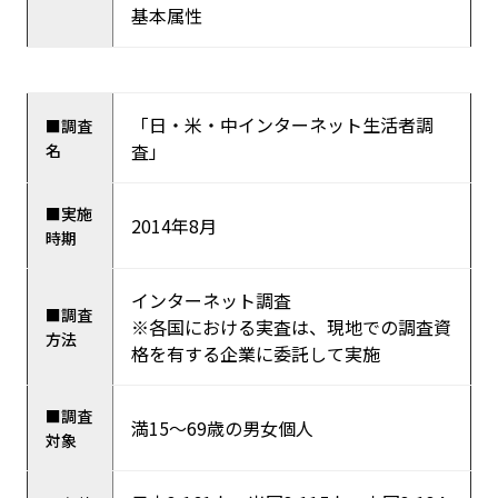
基本属性
「日・米・中インターネット生活者調
■調査
査」
名
■実施
2014年8月
時期
インターネット調査
■調査
※各国における実査は、現地での調査資
方法
格を有する企業に委託して実施
■調査
満15～69歳の男女個人
対象