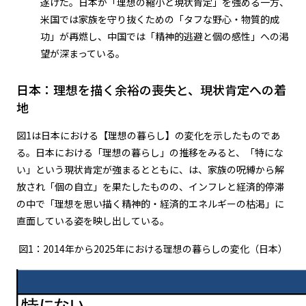
遂げた。日本が「理想の縮小と現状肯定」を強める一方、
米国では家族を守り抜くための「タフな野心・物質的成
功」が再燃し、中国では「精神的逃避と個の感性」への渇
望が深まっている。
日本：理想を描く余裕の喪失と、現状肯定への着
地
図1は日本における【理想の暮らし】の変化を示したものであ
る。日本における「理想の暮らし」の推移をみると、「特にな
い」という現状肯定が強まるとともに、は、家族の呪縛から解
放され「個の自立」を果たしたものの、インフレと経済的停滞
の中で「理想を思い描く精神的・経済的エネルギーの枯渇」に
直面している姿を映し出している。
図1：2014年から2025年における理想の暮らしの変化（日本）