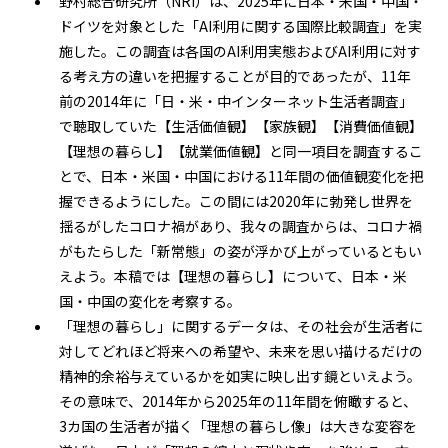
野村総合研究所（NRI）は、2025年に日本・米国・中国・
ドイツを対象とした「AI利用に関する国際比較調査」を実
施した。この調査は各国のAI利用実態およびAI利用に対す
る考え方の違いを把握することが目的であったが、11年
前の2014年に「日・米・中インターネット生活者調査」
で聴取していた【生活価値観】【家族観】【消費価値観】
【理想の暮らし】【就業価値観】と同一項目を調査するこ
とで、日本・米国・中国における11年間の価値観変化を把
握できるようにした。この間には2020年に勃発し世界を
揺るがしたコロナ禍があり、我々の調査からは、コロナ禍
がもたらした「新常態」の姿が浮かび上がっているともい
えよう。本稿では【理想の暮らし】について、日本・米
国・中国の変化を考察する。
「理想の暮らし」に関するデータは、その社会が生活者に
対してどれほど将来への希望や、未来を思い描けるだけの
精神的余裕与えているかを如実に映し出す鏡といえよう。
その意味で、2014年から2025年の11年間を俯瞰すると、
3カ国の生活者が描く「理想の暮らし像」は大きな変容を