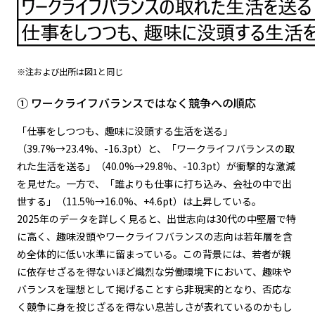
※注および出所は図1と同じ
① ワークライフバランスではなく競争への順応
「仕事をしつつも、趣味に没頭する生活を送る」
（39.7%→23.4%、-16.3pt）と、「ワークライフバランスの取
れた生活を送る」（40.0%→29.8%、-10.3pt）が衝撃的な激減
を見せた。一方で、「誰よりも仕事に打ち込み、会社の中で出
世する」（11.5%→16.0%、+4.6pt）は上昇している。
2025年のデータを詳しく見ると、出世志向は30代の中堅層で特
に高く、趣味没頭やワークライフバランスの志向は若年層を含
め全体的に低い水準に留まっている。この背景には、若者が親
に依存せざるを得ないほど熾烈な労働環境下において、趣味や
バランスを理想として掲げることすら非現実的となり、否応な
く競争に身を投じざるを得ない息苦しさが表れているのかもし