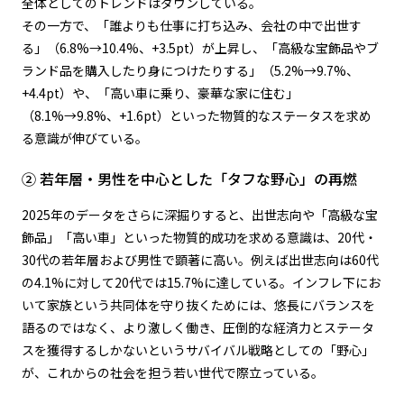
全体としてのトレンドはダウンしている。
その一方で、「誰よりも仕事に打ち込み、会社の中で出世す
る」（6.8%→10.4%、+3.5pt）が上昇し、「高級な宝飾品やブ
ランド品を購入したり身につけたりする」（5.2%→9.7%、
+4.4pt）や、「高い車に乗り、豪華な家に住む」
（8.1%→9.8%、+1.6pt）といった物質的なステータスを求め
る意識が伸びている。
② 若年層・男性を中心とした「タフな野心」の再燃
2025年のデータをさらに深掘りすると、出世志向や「高級な宝
飾品」「高い車」といった物質的成功を求める意識は、20代・
30代の若年層および男性で顕著に高い。例えば出世志向は60代
の4.1%に対して20代では15.7%に達している。インフレ下にお
いて家族という共同体を守り抜くためには、悠長にバランスを
語るのではなく、より激しく働き、圧倒的な経済力とステータ
スを獲得するしかないというサバイバル戦略としての「野心」
が、これからの社会を担う若い世代で際立っている。