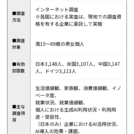
インターネット調査
■調査
※各国における実査は、現地での調査資
方法
格を有する企業に委託して実施
■調査
満15～69歳の男女個人
対象
日本3,148人、米国3,107人、中国3,147
■有効
人、ドイツ3,113人
回答数
生活価値観、家族観、消費価値観、イノ
ベータ度、
就業状況、就業価値観、
■主な
個人における生成AI利用状況・利用用
調査項
途・受容性、
目
（日本のみ）企業におけるAI活用状況、
AI導入の効果・課題、