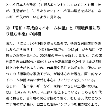
という日本人が急増（＋15.5ポイント）していることを示した
が、生活者から「こうありたい」という高い理想を掲げるエネ
ルギーが失われているように見える。
② 「昭和・平成的マイホーム神話」と「環境保護に取
り組む余裕」の崩壊
また、「ほどよい利便性を持った郊外で、快適な居住空間を楽
しみながら暮らす」（43.8%→29.7%、-14.1pt）が全項目中で
最大の急落を見せた。2025年のデータを詳しく見ると、この郊
外居住志向は50代・60代といった高年齢層や女性ではまだ3割
以上の支持があるものの、若年層や男性では相対的に低い。か
つての「標準的な家族モデル」が解体された現在、画一的なマ
イホーム神話は若い世代を中心にリアリティを失っている。
さらに、「省エネルギーなど、環境にやさしい生活に取り組
む」（14.7%→8.6%、-6.1pt）も低下している。こちらも年代
別に見ると、若年層の関心は極めて低く、むしろ60代などのシ
ニア層の方が高い。自立した個がインフレ下を生き抜く上で、