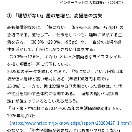
インターネット生活者調査」（2014年）
① 「理想がない」層の急増と、高揚感の喪失
最も象徴的なのは、「特にない」（8.9%→16.3%、+7.4pt）の
急増である。並行して、「仕事をしつつも、趣味に没頭する生
活を送る」（38.8%→29.3%、-9.5pt）や、「自分の技術や感
性を活かして、自分にしかできない仕事をする」
（20.3%→12.6%、-7.7pt）といった前向きなライフスタイル
を描く項目が一斉に低下している。
2025年のデータを詳しく見ると、「特にない」という回答は年
収が低い層ほど高い傾向にある（年収100万円未満では
35.3%）。一方で、趣味没頭や自己実現といった意欲は、年代
や性別を問わず全体的に低調である。「理想の縮小と現状肯
定」が強まっているともいえるだろう。
『日・米・中における2014→2025年の生活価値観変化』NRI、
2026年4月27日
（
https://www.nri.com/jp/knowledge/report/20260427_1.html
のなかで、「努力や訓練が必要なことはあまりやりたくない」