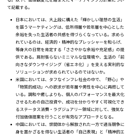
て記載する。
日本においては、大上段に構えた「輝かしい理想の生活」
を謳うマーケティングは、低所得層や若年層を中心とした
余裕を失った生活者の共感を得づらくなっている。求めら
れているのは、経済的・精神的なプレッシャーを和らげ、
等身大の日常を肯定する「ささやかな余裕や充足感」の提
供である。肩肘張らないミニマルな住環境や、生活の「前
向きなダウンサイジング（省エネ化）」を支える実利的な
ソリューションが求められているのではないか。
米国においては、タフなインフレ社会の中で、「野心」や
「物質的成功」への欲求が若年層や男性を中心に再燃して
いる。調和や癒しよりも、個人のパフォーマンスを最大化
させるための自己投資や、成功を分かりやすく可視化でき
るステータス消費・ラグジュアリー領域に対して、強気な
付加価値提案を行うことが有効なアプローチとなる。
中国においては、世間体から解放された一方で過当競争に
身を置かざるを得ない生活者の「自己表現」と「精神的エ