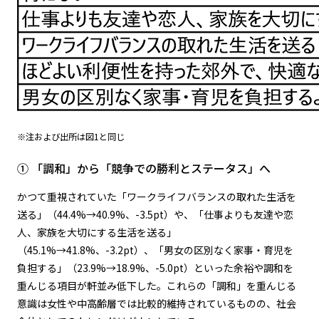
※注および出所は図1と同じ
① 「調和」から「競争での勝利とステータス」へ
かつて重視されていた「ワークライフバランスの取れた生活を
送る」（44.4%→40.9%、-3.5pt）や、「仕事よりも友達や恋
人、家族を大切にする生活を送る」
（45.1%→41.8%、-3.2pt）、「男女の区別なく家事・育児を
負担する」（23.9%→18.9%、-5.0pt）といった余裕や調和を
重んじる項目が軒並み低下した。これらの「調和」を重んじる
意識は女性や中高齢層では比較的維持されているものの、社会