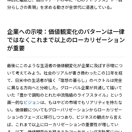
分らしさの表現」を求める動きが全世代に浸透している。
企業への示唆：価値観変化のパターンは一律
ではなくこれまで以上のローカリゼーション
が重要
最後にこのような生活者の価値観変化が企業に及ぼす示唆につ
いて考えてみよう。社会のリアルが書き換わったこの11年を経
て、日米中の生活者が描く「理想の暮らし」のベクトルは完全
に異なる方向へと分岐した。グローバル企業が共通して描いて
いた「豊かで調和のとれた中流階級のライフスタイル」という
画一的な
ビジョン
は、もはやどの市場でもリアリティを持たな
い。価値観についてもグローバリゼーションからローカリゼー
ションのフェーズに移行しつつあり、ビジネスの観点から言え
ば、これまで以上にローカリゼーションの重要性が増してい
る。以下、価値観変化を踏まえたマーケティング方針案につい