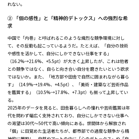
れない。
② 「個の感性」と「精神的デトックス」への強烈な希
求
中国で「内巻」と呼ばれるこのような熾烈な競争環境に対し
て、その反動も起こっているようだ。たとえば、「自分の技術
や感性を活かして、自分にしかできない仕事をする」
（16.2%→21.6%、+5.5pt）が大きく上昇したが、これは他者
との競争ではなく、自らと向き合い自分を磨きたいという欲求
ではないか。また、「地方部や田舎で自然に囲まれながら暮ら
す」（14.9%→19.4%、+4.5pt）、「美術・建築など芸術作品
を鑑賞する」（10.5%→17.8%、+7.3pt）も揃って上昇してい
る。
2025年のデータを見ると、田舎暮らしへの憧れや芸術鑑賞は年
代を問わず幅広く支持されており、自分にしかできない仕事へ
の渇望は30代～50代で高い傾向にある。世間体から解放され
「個」に目覚めた生活者たちが、都市部での過度な競争から精
神的に離脱し、自然やアートの中に「心のデトックス」や「自