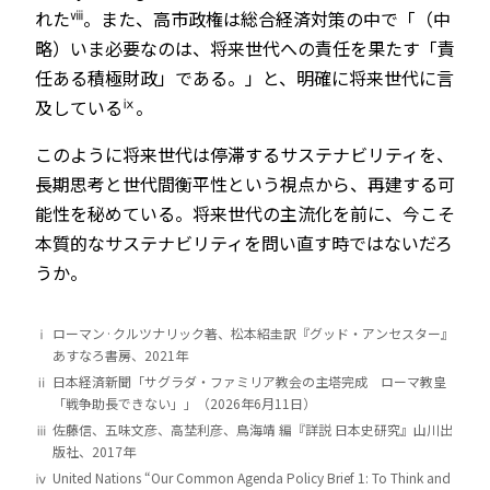
ⅷ
れた
。また、高市政権は総合経済対策の中で「（中
略）いま必要なのは、将来世代への責任を果たす「責
任ある積極財政」である。」と、明確に将来世代に言
ⅸ
及している
。
このように将来世代は停滞するサステナビリティを、
長期思考と世代間衡平性という視点から、再建する可
能性を秘めている。将来世代の主流化を前に、今こそ
本質的なサステナビリティを問い直す時ではないだろ
うか。
ⅰ
ローマン·クルツナリック著、松本紹圭訳『グッド・アンセスター』
あすなろ書房、2021年
ⅱ
日本経済新聞「サグラダ・ファミリア教会の主塔完成 ローマ教皇
「戦争助長できない」」（2026年6月11日）
ⅲ
佐藤信、五味文彦、高埜利彦、鳥海靖 編『詳説 日本史研究』山川出
版社、2017年
ⅳ
United Nations “Our Common Agenda Policy Brief 1: To Think and