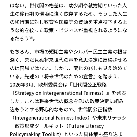
はない。世代間の格差は、幼少期や就労期といった人
生の移行期の環境に強く依存するため、そうした人生
の移行期に対し教育や医療等の資源を重点投下するよ
うな的を絞った政策・ビジネスが重視されるようにな
ⅶ
るだろう
。
もちろん、市場の短期主義やシルバー民主主義の根は
深く、まだ見ぬ将来世代の声を意思決定に反映させる
のは容易ではない。しかし、変化の兆しも見え始めて
いる。先述の『将来世代のための宣言』を踏まえ、
2026年3月、欧州委員会は『世代間公正戦略
（Strategy on Intergenerational Fairness）』を発表
した。これは将来世代の概念をEUの政策決定に組み
込もうとする野心的なもので、世代間公正指数
（Intergenerational Fairness Index）や未来リテラシ
ー政策形成ツールキット（Future Literacy
Policymaking Toolkit）といった具体策も盛り込ま