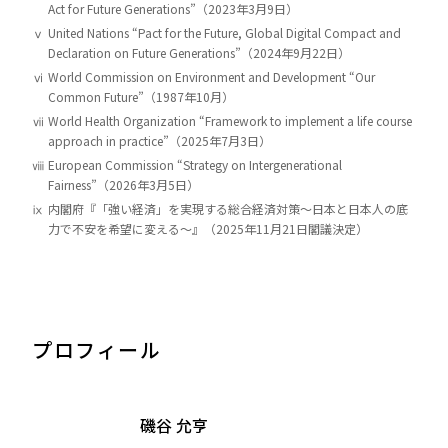
Act for Future Generations”（2023年3月9日）
ⅴ
United Nations “Pact for the Future, Global Digital Compact and
Declaration on Future Generations”（2024年9月22日）
ⅵ
World Commission on Environment and Development “Our
Common Future”（1987年10月）
ⅶ
World Health Organization “Framework to implement a life course
approach in practice”（2025年7月3日）
ⅷ
European Commission “Strategy on Intergenerational
Fairness”（2026年3月5日）
ⅸ
内閣府『「強い経済」を実現する総合経済対策～日本と日本人の底
力で不安を希望に変える～』（2025年11月21日閣議決定）
プロフィール
磯谷 允亨