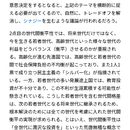
意思決定をするとなると、上記のテーマを横断的に捉
える必要が出てくるので、自然に、トレードオフを解
消し、
シナジー
を生むような議論が行われるだろう。
2点目の世代間衡平性では、将来世代だけではなく、
今を生きる若者世代、高齢世代といった様々な世代の
利益をどうバランス（衡平）させるのかが重視され
る。高齢化が進む先進国では、高齢世代と若者世代の
間で社会保障負担の不均衡が起こっており、また1人1
票で成り立つ民主主義の「シルバー化」が指摘されて
いる。一方、若者世代の多い発展途上国では、教育投
資が不十分であり、この不利が生涯累積する可能性が
懸念されている。こうした若者世代を含む世代間格差
は、次の若者世代となる将来世代に継承されるため、
根本解決のためには全ての世代を考慮に入れた世代間
衡平の実現が求められる。とはいえ、世代間衡平性は
「全世代に潤沢な投資を」といった荒唐無稽な概念で