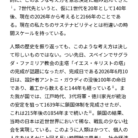
ⅰ
。7世代先というと、仮に1世代を20年として140年
後、現在の2026年から考えると2166年のことであ
る。現在の私たちのサステナビリティとは桁違いの時
間スケールを持っている。
人類の歴史を振り返っても、このような考え方は決し
て珍しいものではない。つい先日、スペインでサグラ
ダ・ファミリア教会の主塔「イエス・キリストの塔」
の完成が話題になったが、完成日である2026年6月10
日は、設計者アントニ・ガウディの没後100年の命日
ⅱ
であり、着工から数えると144年も経っている
。ま
た我が国では、江戸時代、3代将軍・徳川家光が統治
の安定を狙って1639年に鎖国体制を完成させたが、
ⅲ
これは215年後の1854年まで続いた
。鎖国の結果、
当時の日本は近世世界において稀な、戦乱の少ない社
会を実現している。このように人類はかつて、個人の
人生をはるかに上回る長い時間軸で思考し、社会経済