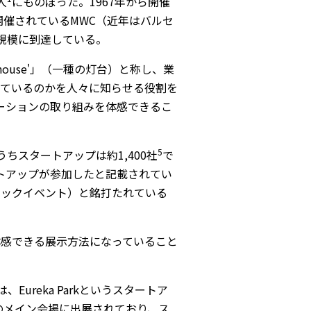
人
にものぼった。1967年から開催
ら開催されているMWC（近年はバルセ
規模に到達している。
ighthouse'」（一種の灯台）と称し、業
ているのかを人々に知らせる役割を
ベーションの取り組みを体感できるこ
5
うちスタートアップは約1,400社
で
タートアップが参加したと記載されてい
トアップ・テックイベント）と銘打たれている
を体感できる展示方法になっていること
reka Parkというスタートア
別のメイン会場に出展されており、ス