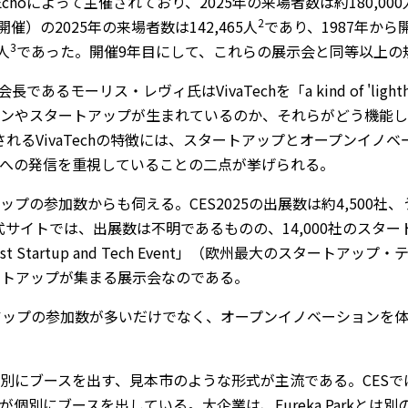
s Echoによって主催されており、2025年の来場者数は約180,000
2
催）の2025年の来場者数は142,465人
であり、1987年か
3
人
であった。開催9年目にして、これらの展示会と同等以上の
名誉会長であるモーリス・レヴィ氏はVivaTechを「a kind of 'l
ンやスタートアップが生まれているのか、それらがどう機能し
れるVivaTechの特徴には、スタートアップとオープンイノ
への発信を重視していることの二点が挙げられる。
の参加数からも伺える。CES2025の出展数は約4,500社、
5の公式サイトでは、出展数は不明であるものの、14,000社のス
gest Startup and Tech Event」（欧州最大のスター
スタートアップが集まる展示会なのである。
ートアップの参加数が多いだけでなく、オープンイノベーション
にブースを出す、見本市のような形式が主流である。CESでは、Eu
個別にブースを出している。大企業は、Eureka Parkとは