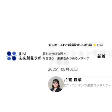
203X : AIで拡張する社会
社会
ファッションだけじ
野村総合研究所と
新着
今を語り、未来をみつめるメディア
プ革命
2025年08月01日
片寄 良菜
ICT・コンテンツ産業コンサルテ