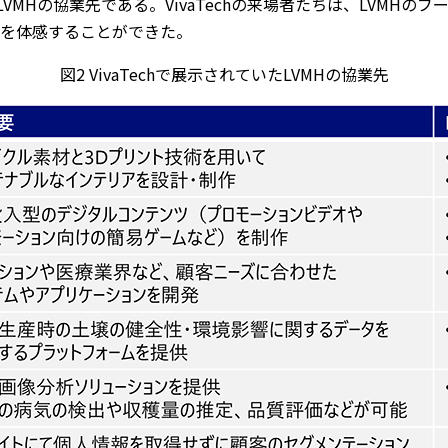
いたLVMHの協業先である。VivaTechの来場者たちは、LVMH
を体感することができた。
図2 VivaTechで展示されていたLVMHの協業先