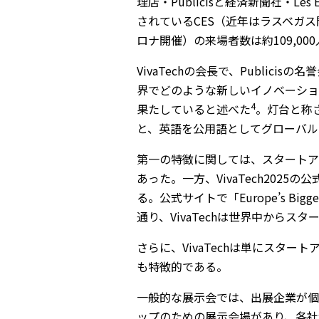
理店・Publicisと経済新聞社・Le
されているCES（近年はラスベガス開
ロナ開催）の来場者数は約109,000
VivaTechの会長で、Publicisの
界でどのような新しいイノベーショ
4
果たしていると述べた
。灯台と称さ
と、英語を公用語としてグローバル
第一の特徴に関しては、スタートアップ
あった。一方、VivaTech202
る。公式サイトで「Europe’s Big
通り、VivaTechは世界中から
さらに、VivaTechは単にスタ
も特徴的である。
一般的な展示会では、出展企業が個別
ップのための展示会場があり、各社が