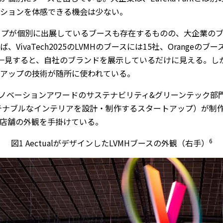
ションを体感できる機会は少ない。
トアップが個別に出展しているブースも存在するものの、大企業
ivaTech2025のLVMHのブースには15社、Orangeの
、一見すると、自社のブランドを展示しているだけに見える。し
アップの技術が随所に使われている。
Hイノベーションアワードのサステナビリティ&グリーンテック部門を
ナブルなインテリアを設計・制作するスタートアップ）が制作した
VMHの店舗の外観を手掛けている。
6
図1 AectualがデザインしたLVMHブースの外観（右手）