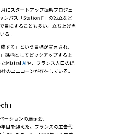
1月にスタートアップ振興プロジェ
ンパス「Station F」の設立など
示会で目にすることも多い。立ち上げ当
いる。
を育成する」という目標が宣言され、
/120」銘柄としてピックアップするよ
istral
AI
や、フランス人口のほ
29社のユニコーンが存在している。
ch」
ベーションの展示会、
月の開催で9年目を迎えた。フランスの広告代
1