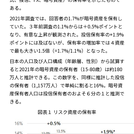
ある。
2021年調査では、回答者の1.7%が暗号資産を保有し
ていた。３年前調査の1.1%からは＋0.5%ポイントと
なり、有意な上昇が観測された。投信保有率の+1.9%
ポイントには及ばないが、保有率の増加率では４資産
で最も大きい1.5倍（=1.7%/1.1%）となった。
日本の人口及び人口構成（年齢層、性別）から試算す
ると2021年の暗号資産の保有者（15-80歳）は約180
万人と推計できる。この数字を、同様に推計した投信
の保有者（1,157万人）で単純に割ると16%。暗号資
産保有者人口は投信保有者のおよそ６分の１と推測で
きる。
図表１
リスク資産の保有率