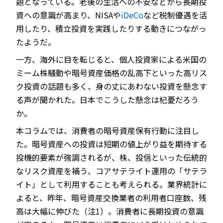
題となっている。老後の生活への不安などから長期投
資への意識が高まり、NISAや
iDeCo
など税制優遇を活
用したり、積立投資を実践したりする動きにつながっ
たようだ。
JP
EN
一方、海外に目を転じると、個人投資家による米国の
ミーム株騒動や暗号資産価格の乱高下といった高リス
ク投資の話題も多く、身の丈にあわない投資を懸念す
る声が聞かれた。日本でこうした懸念は杞憂だろう
か。
本コラムでは、消費者の暗号資産保有行動に注目し
た。暗号資産への投資は短期の値上がり益を期待する
投機的要素が強調されるが、株、投信といった伝統的
なリスク資産を補う、コアサテライト運用の「サテラ
イト」として利用することも考えられる。業界統計に
よると、昨年、暗号資産交換業者の利用者口座数、残
高は大幅に伸びた（注1）。消費者に長期投資の意識