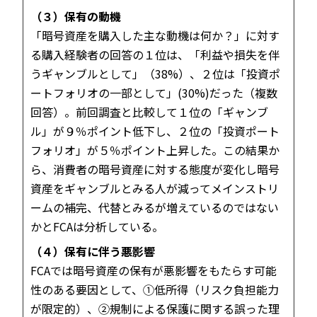
（３）保有の動機
「暗号資産を購入した主な動機は何か？」に対す
る購入経験者の回答の１位は、「利益や損失を伴
うギャンブルとして」（38%）、２位は「投資ポ
ートフォリオの一部として」(30%)だった（複数
回答）。前回調査と比較して１位の「ギャンブ
ル」が９％ポイント低下し、２位の「投資ポート
フォリオ」が５％ポイント上昇した。この結果か
ら、消費者の暗号資産に対する態度が変化し暗号
資産をギャンブルとみる人が減ってメインストリ
ームの補完、代替とみるが増えているのではない
かとFCAは分析している。
（４）保有に伴う悪影響
FCAでは暗号資産の保有が悪影響をもたらす可能
性のある要因として、①低所得（リスク負担能力
が限定的）、②規制による保護に関する誤った理