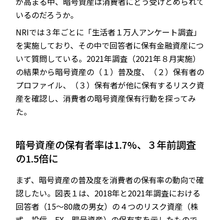
が高まる中、暗号資産は消費者にどう受けとめられて
いるのだろうか。
NRIでは３年ごとに「生活者１万人アンケート調査」
を実施しており、その中で回答者に保有金融資産につ
いて質問している。2021年調査（2021年８月実施）
の結果から暗号資産の（１）普及度、（２）保有者の
プロファイル、（３）保有者が他に保有するリスク資
産を確認し、消費者の暗号資産保有行動を探ってみ
た。
暗号資産の保有者率は1.7%、３年前調査
の1.5倍に
まず、暗号資産の普及度を消費者の保有率の動向で確
認したい。図表１は、2018年と2021年調査における
回答者（15～80歳の男女）の４つのリスク資産（株
式、投信、FX、暗号資産）の保有率を示したもので