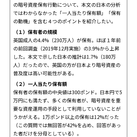
の暗号資産保有行動について、本文の日本の分析
ではわからなかった「一人当たり保有額」「保有
の動機」を含む４つのポイントを紹介したい。
（１）保有者の規模
英国成人の4.4%（230万人）が保有。ほぼ１年前
の前回調査（2019年12月実施）の3.9%から上昇
した。本文で示した日本の推計は1.7%（180万
人）だったので、英国の方が日本より暗号資産の
普及度は高い可能性がある。
（２）一人当たり保有額
保有者の保有額の中央値は300ポンド。日本円で5
万円にも満たず、多くの保有者が、暗号資産を重
要な資産運用の手段として利用していないことが
うかがえる。1万ポンド以上の保有は12%だった
（この質問では無回答が42%を占め、回答があっ
た者だけを分母としている）。