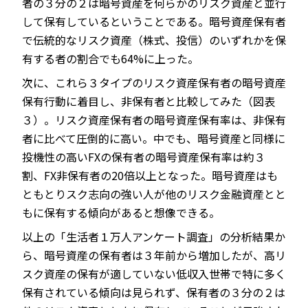
者の３分の２は暗号資産を何らかのリスク資産と並行
して保有しているということである。暗号資産保有者
で伝統的なリスク資産（株式、投信）のいずれかを保
有する者の割合でも64%に上った。
次に、これら３タイプのリスク資産保有者の暗号資産
保有行動に着目し、非保有者と比較してみた（図表
３）。リスク資産保有者の暗号資産保有率は、非保有
者に比べて圧倒的に高い。中でも、暗号資産と同様に
投機性の高いFXの保有者の暗号資産保有率は約３
割、FX非保有者の20倍以上となった。暗号資産はも
ともとりスク志向の強い人が他のリスク金融資産とと
もに保有する傾向があると想像できる。
以上の「生活者１万人アンケート調査」の分析結果か
ら、暗号資産の保有者は３年前から増加したが、高リ
スク資産の保有が適していない低収入世帯で特に多く
保有されている傾向は見られず、保有者の３分の２は