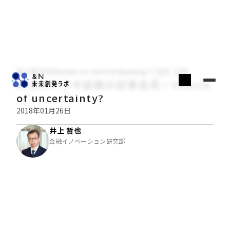
井上哲也のReview on Central Banking
経済・金融
ECBのドラギ総裁の記者会見－Source
of uncertainty?
2018年01月26日
井上 哲也
金融イノベーション研究部