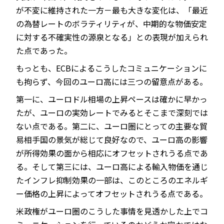
が不変に維持された一方－最も大きな変化は、「最近
の為替レートのボラティリティが、中期的な物価安定
に対する不確実性の源泉となる」との表現が加えられ
た点であった。
もっとも、ECBによるこうしたコミュニケーションに
も拘らず、今回のユーロ高には三つの留意点がある。
第一に、ユーロドル相場の上昇ペースは確かに早かっ
たが、ユーロの実効レートでみるとそこまで深刻では
ない点である。第二に、ユーロ圏にとっての主要な貿
易相手国の景気が総じて良好なので、ユーロ高の影響
が所得効果の面から相応にオフセットされうる点であ
る。そして第三には、ユーロ高による輸入物価を通じ
たインフレ抑制効果の一部は、このところのエネルギ
ー価格の上昇によってオフセットされうる点である。
米政権がユーロ圏のこうした事情を見透かした上でコ