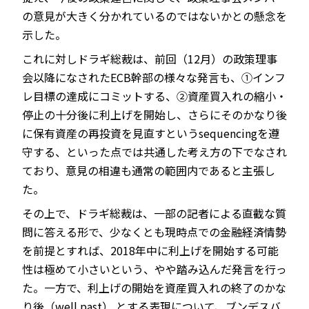
の意見が大きく分かれているのではないかとの懸念を
示した。
これに対しドラギ総裁は、前回（12月）の政策理事
会以降になされたECB幹部の様々な発言も、①インフ
レ目標の達成にコミットする、②資産買入れの縮小・
停止の十分後に利上げを開始し、さらにそのかなり後
に保有資産の再投資を見直すというsequencingを遵
守する、といった点では共通した考え方の下でなされ
ており、意見の相違も通常の範囲内であると主張し
た。
その上で、ドラギ総裁は、一部の記者による直截な質
問に答える形で、少なくとも現時点での金融経済情勢
を前提とすれば、2018年中に利上げを開始する可能
性は極めて小さいという、やや踏み込んだ発言を行っ
た。一方で、利上げの開始を資産買入れの終了のかな
り後（well past） とする表現について、ブンデスバ