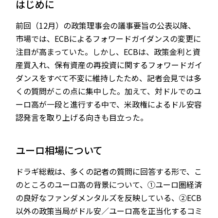
はじめに
前回（12月）の政策理事会の議事要旨の公表以降、
市場では、ECBによるフォワードガイダンスの変更に
JP
EN
注目が高まっていた。しかし、ECBは、政策金利と資
産買入れ、保有資産の再投資に関するフォワードガイ
ダンスをすべて不変に維持したため、記者会見では多
くの質問がこの点に集中した。加えて、対ドルでのユ
ーロ高が一段と進行する中で、米政権によるドル安容
認発言を取り上げる向きも目立った。
ユーロ相場について
ドラギ総裁は、多くの記者の質問に回答する形で、こ
のところのユーロ高の背景について、①ユーロ圏経済
の良好なファンダメンタルズを反映している、②ECB
以外の政策当局がドル安／ユーロ高を正当化するコミ