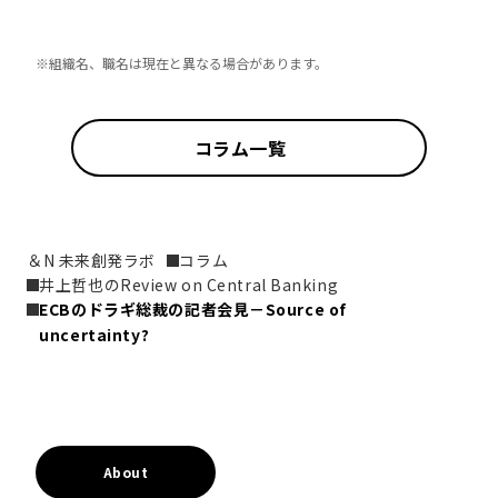
※組織名、職名は現在と異なる場合があります。
コラム一覧
＆N 未来創発ラボ
コラム
井上哲也のReview on Central Banking
ECBのドラギ総裁の記者会見－Source of 
uncertainty?
About