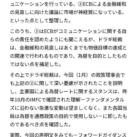
ュニケーションを行っている、③ECBによる金融緩和
の見直しに向けた議論に市場が神経質になっている、
といった点として整理した。
このうち、③はECBがコミュニケーションに関する自
らの責任を認めたようにも聞こえるが、ドラギ総裁
は、金融緩和の見直しはあくまでも物価目標の達成と
の関連で行われるものであり、為替を目的としたもの
ではない点を補足した。
その上でドラギ総裁は、今回（1月）の政策理事会で
も上記の②に関して深い憂慮が示されたことを説明
し、主要国による為替レートに関するスタンスは、昨
年10月のIMFCで確認された理解－ファンダメンタル
ズに沿わない急激な変動は望ましくなく、また各国当
局は為替を通商政策の目的で使用しない－に即したも
のであるべき点を確認した。
実際、今回の声明文をみても－フォワードガイダンス