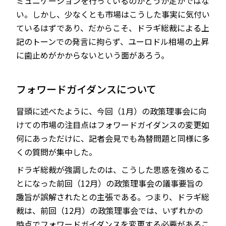
ミュニケーションを行っているのかどうか定かではな
い。しかし、少なくとも市場はこうした事実に気付い
ているはずであり、だからこそ、ドラギ総裁による上
記のトーンでの発言に拘らず、ユーロドル相場の上昇
に歯止めがかからないという面があろう。
フォワードガイダンスについて
冒頭に述べたように、今回（1月）の政策理事会に向
けての市場の注目点はフォワードガイダンスの変更如
何にあっただけに、記者会見でも為替問題と同様に多
くの質問が集中した。
ドラギ総裁が強調したのは、こうした思惑を強めるこ
とになった前回（12月）の政策理事会の議事要旨の
趣旨が誤解されたとの主張である。つまり、ドラギ総
裁は、前回（12月）の政策理事会では、いずれかの
時点でフォワードガイダンスを変更する必要があるこ