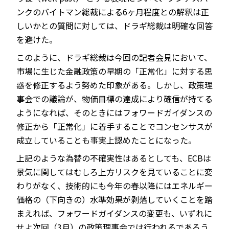
ンクのバイトマン総裁による6ヶ月程度との解釈は正
しいかとの質問に対しては、ドラギ総裁は明確な回答
を避けた。
このように、ドラギ総裁は今回の記者会見において、
市場に生じた金融政策の早期の「正常化」に対する思
惑を修正するよう努めた印象がある。しかし、政策理
事会での議論が、物価目標の達成により確信が持てる
ようになれば、そのときにはフォワードガイダンスの
修正から「正常化」に着手することでコンセンサスが
成立していることも事実上認めたことになった。
上記のような為替の不確実性はあるとしても、ECBは
景気に関してはむしろ上方リスクを見ていることに変
わりがなく、技術的にも今年の春以降にはエネルギー
価格の（下向きの）水準効果が剥落していくことを踏
まえれば、フォワードガイダンスの変更も、いずれに
せよ次回（3月）の政策理事会では行われるであろう