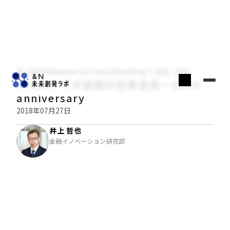
井上哲也のReview on Central Banking
経済・金融
ECBのドラギ総裁の記者会見－Sixth
anniversary
2018年07月27日
井上 哲也
金融イノベーション研究部