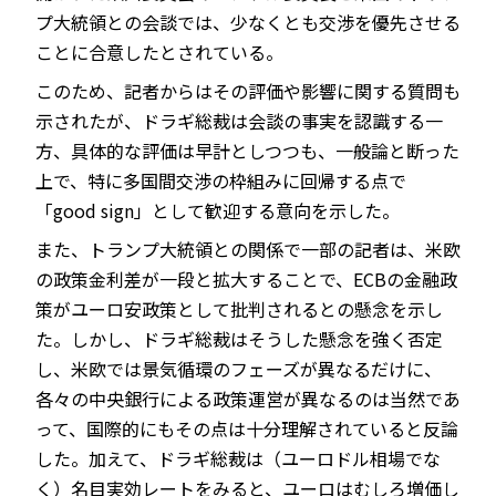
プ大統領との会談では、少なくとも交渉を優先させる
ことに合意したとされている。
このため、記者からはその評価や影響に関する質問も
示されたが、ドラギ総裁は会談の事実を認識する一
方、具体的な評価は早計としつつも、一般論と断った
上で、特に多国間交渉の枠組みに回帰する点で
「good sign」として歓迎する意向を示した。
また、トランプ大統領との関係で一部の記者は、米欧
の政策金利差が一段と拡大することで、ECBの金融政
策がユーロ安政策として批判されるとの懸念を示し
た。しかし、ドラギ総裁はそうした懸念を強く否定
し、米欧では景気循環のフェーズが異なるだけに、
各々の中央銀行による政策運営が異なるのは当然であ
って、国際的にもその点は十分理解されていると反論
した。加えて、ドラギ総裁は（ユーロドル相場でな
く）名目実効レートをみると、ユーロはむしろ増価し