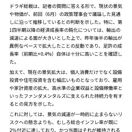
ドラギ総裁は、記者の質問に答える形で、現状の景気
や物価が、前回（6月）の政策理事会で議論した見通
しに沿って推移しているとの判断を示した。特に、第
1四半期以降の経済成長率の鈍化については、輸出の
減速による面が大きいとした上で、昨年後半の輸出が
異例なペースで拡大したことの反動であり、足許の成
長率（前期比+0.4%）自体は十分に高いことを確認し
た。
加えて、現在の景気拡大は、個人消費だけでなく設備
投資や住宅投資を含む幅広いものとなっており、雇用
や家計資産の拡大、高水準の企業収益と設備稼働率と
いったファンダメンタルズに支えられた持続力を有す
るとの見方を示した。
これに対しては、景気の減速が一時的に止まらないリ
スクへの懸念よりも、むしろ総合インフレ率が既に
2％付近に達しており、かつ当面はそれが維持される