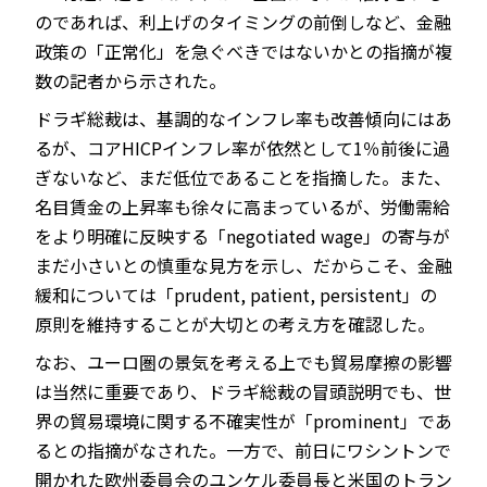
のであれば、利上げのタイミングの前倒しなど、金融
政策の「正常化」を急ぐべきではないかとの指摘が複
数の記者から示された。
ドラギ総裁は、基調的なインフレ率も改善傾向にはあ
るが、コアHICPインフレ率が依然として1％前後に過
ぎないなど、まだ低位であることを指摘した。また、
名目賃金の上昇率も徐々に高まっているが、労働需給
をより明確に反映する「negotiated wage」の寄与が
まだ小さいとの慎重な見方を示し、だからこそ、金融
緩和については「prudent, patient, persistent」の
原則を維持することが大切との考え方を確認した。
なお、ユーロ圏の景気を考える上でも貿易摩擦の影響
は当然に重要であり、ドラギ総裁の冒頭説明でも、世
界の貿易環境に関する不確実性が「prominent」であ
るとの指摘がなされた。一方で、前日にワシントンで
開かれた欧州委員会のユンケル委員長と米国のトラン