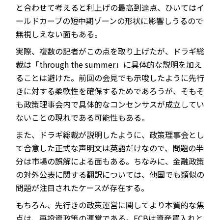
と合わせて考えると利上げの最高到達点、ひいてはイ
ールドカーブの短中期ゾーンの形状に影響しうるので
無視しえない面もある。
実際、複数の記者がこの点を取り上げたが、ドラギ総
裁は「through the summer」に具体的な説明を加え
ることは避けた。前回の会見でも示唆したように先行
きに対する柔軟性を確保するためであろうが、そもそ
も政策理事会内で具体的なコンセンサスが成立してい
ないことの現れである可能性もある。
また、ドラギ総裁が説明したように、政策理事会とし
て合意した正式な声明文は英語だけなので、問題の半
分は市場の誤解による面もある。ちなみに、金融政策
の対外公表に関する翻訳については、他国でも類似の
問題が注目されたケースが存在する。
もちろん、先行きの政策運営に関してより本質的な焦
点は、再投資政策の運営である。ECBは資産買入れと