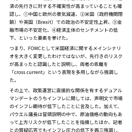
済の先行きに対する不確実性が高まっていることも確
認し、①中国と欧州の景気減速、②米国（政府機関閉
鎖）や英国（Brexit）での政治の不安定性上昇、③金
融市場の不安定化、④経済主体のセンチメントの低
下、といった要素を挙げた。
つまり、FOMCとして米国経済に関するメインシナリ
オを大きく変更したわけではないが、先行きのリスク
が高まったと認識したと説明し、両者の乖離を
「cross current」という表現を多用しながら強調し
た。
その上で、政策運営に直接的な関係を有するデュアル
マンデートのうちインフレに関しては、声明文で市場
のインフレ期待が低下したことに言及した。加えて、
パウエル議長は冒頭説明の中で、原油価格の動向もあ
って上方リスクが低下したことを指摘したほか、記者
との質疑応答でもインフレ圧力の低下を再三強調し