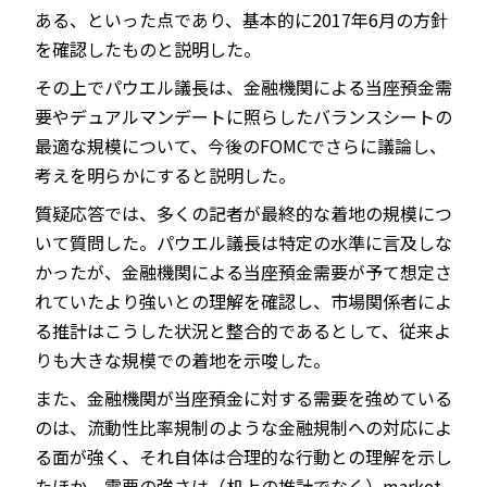
ある、といった点であり、基本的に2017年6月の方針
を確認したものと説明した。
その上でパウエル議長は、金融機関による当座預金需
要やデュアルマンデートに照らしたバランスシートの
最適な規模について、今後のFOMCでさらに議論し、
考えを明らかにすると説明した。
質疑応答では、多くの記者が最終的な着地の規模につ
いて質問した。パウエル議長は特定の水準に言及しな
かったが、金融機関による当座預金需要が予て想定さ
れていたより強いとの理解を確認し、市場関係者によ
る推計はこうした状況と整合的であるとして、従来よ
りも大きな規模での着地を示唆した。
また、金融機関が当座預金に対する需要を強めている
のは、流動性比率規制のような金融規制への対応によ
る面が強く、それ自体は合理的な行動との理解を示し
たほか、需要の強さは（机上の推計でなく）market