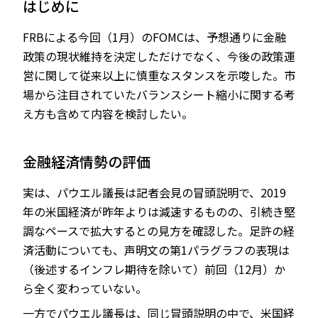
はじめに
FRBによる今回（1月）のFOMCは、予想通りに金融
政策の現状維持を決定しただけでなく、今後の政策運
JP
EN
営に関して従来以上に慎重なスタンスを示唆した。市
場から注目されていたバランスシート縮小に関する考
え方も含めて内容を検討したい。
金融経済情勢の評価
実は、パウエル議長は記者会見の冒頭説明で、2019
年の米国経済が昨年よりは減速するものの、引続き堅
調なペースで拡大するとの見方を確認した。足許の経
済活動についても、声明文の第1パラグラフの表現は
（後述するインフレ期待を除いて）前回（12月）か
ら全く変わっていない。
一方でパウエル議長は、同じ冒頭説明の中で、米国経