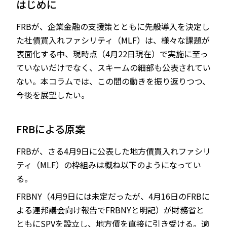
はじめに
FRBが、企業金融の支援策とともに先般導入を決定し
た社債買入れファシリティ（MLF）は、様々な課題が
JP
EN
表面化する中、現時点（4月22日現在）で実施に至っ
ていないだけでなく、スキームの細部も公表されてい
ない。本コラムでは、この間の動きを振り返りつつ、
今後を展望したい。
FRBによる原案
FRBが、さる4月9日に公表した地方債買入れファシリ
ティ（MLF）の枠組みは概ね以下のようになってい
る。
FRBNY（4月9日には未定だったが、4月16日のFRBに
よる連邦議会向け報告でFRBNYと明記）が財務省と
ともにSPVを設立し、地方債を直接に引き受ける。適