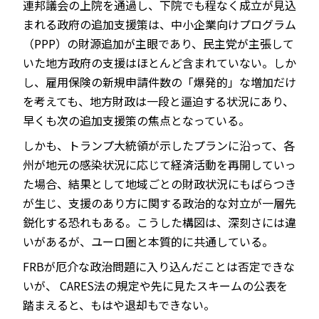
連邦議会の上院を通過し、下院でも程なく成立が見込
まれる政府の追加支援策は、中小企業向けプログラム
（PPP）の財源追加が主眼であり、民主党が主張して
いた地方政府の支援はほとんど含まれていない。しか
し、雇用保険の新規申請件数の「爆発的」な増加だけ
を考えても、地方財政は一段と逼迫する状況にあり、
早くも次の追加支援策の焦点となっている。
しかも、トランプ大統領が示したプランに沿って、各
州が地元の感染状況に応じて経済活動を再開していっ
た場合、結果として地域ごとの財政状況にもばらつき
が生じ、支援のあり方に関する政治的な対立が一層先
鋭化する恐れもある。こうした構図は、深刻さには違
いがあるが、ユーロ圏と本質的に共通している。
FRBが厄介な政治問題に入り込んだことは否定できな
いが、 CARES法の規定や先に見たスキームの公表を
踏まえると、もはや退却もできない。