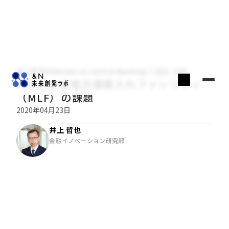
井上哲也のReview on Central Banking
経済・金融
FRBによる地方債買入れファシリティ
（MLF）の課題
2020年04月23日
井上 哲也
金融イノベーション研究部