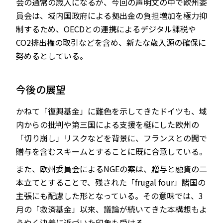
会の通常の歳入になるが、今回の声明文の中で欧州委
員会は、域内国政府による拠出金の負担増加を極力抑
制するため、OECDとの連携によるデジタル課税や
CO2排出権の取引などを含め、新たな歳入源の確保に
努めるとしている。
今後の展望
かねて「復興基金」に難色を示してきたドイツも、域
内からの批判や第三国による支援を梃にした欧州の
「切り崩し」リスクなどを背景に、フランスとの間で
贈与を含むスキームとすることに既に合意している。
また、欧州委員会によるNGEの案は、贈与と融資の二
本立てとすることで、残された「frugal four」諸国の
主張にも配慮した形となっている。その意味では、3
月の「救済基金」以来、議論が続いてきた本構想もよ
うやく決着に近づいた印象も受ける。