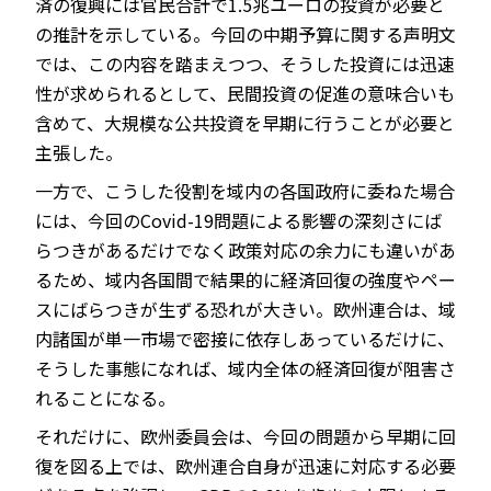
済の復興には官民合計で1.5兆ユーロの投資が必要と
の推計を示している。今回の中期予算に関する声明文
では、この内容を踏まえつつ、そうした投資には迅速
性が求められるとして、民間投資の促進の意味合いも
含めて、大規模な公共投資を早期に行うことが必要と
主張した。
一方で、こうした役割を域内の各国政府に委ねた場合
には、今回のCovid-19問題による影響の深刻さにば
らつきがあるだけでなく政策対応の余力にも違いがあ
るため、域内各国間で結果的に経済回復の強度やペー
スにばらつきが生ずる恐れが大きい。欧州連合は、域
内諸国が単一市場で密接に依存しあっているだけに、
そうした事態になれば、域内全体の経済回復が阻害さ
れることになる。
それだけに、欧州委員会は、今回の問題から早期に回
復を図る上では、欧州連合自身が迅速に対応する必要