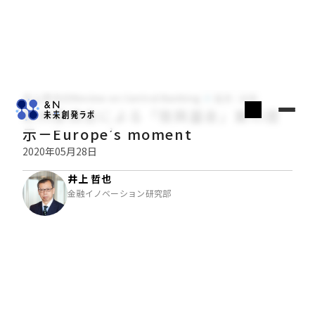
井上哲也のReview on Central Banking
経済・金融
欧州委員会による「復興基金」案の提
示－Europe’s moment
2020年05月28日
井上 哲也
金融イノベーション研究部