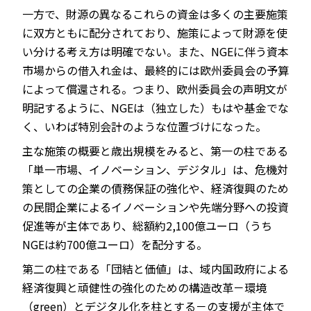
一方で、財源の異なるこれらの資金は多くの主要施策
に双方ともに配分されており、施策によって財源を使
い分ける考え方は明確でない。また、NGEに伴う資本
市場からの借入れ金は、最終的には欧州委員会の予算
によって償還される。つまり、欧州委員会の声明文が
明記するように、NGEは（独立した）もはや基金でな
く、いわば特別会計のような位置づけになった。
主な施策の概要と歳出規模をみると、第一の柱である
「単一市場、イノベーション、デジタル」は、危機対
策としての企業の債務保証の強化や、経済復興のため
の民間企業によるイノベーションや先端分野への投資
促進等が主体であり、総額約2,100億ユーロ（うち
NGEは約700億ユーロ）を配分する。
第二の柱である「団結と価値」は、域内国政府による
経済復興と頑健性の強化のための構造改革－環境
（green）とデジタル化を柱とする－の支援が主体で