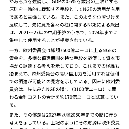
がある点を強調し、 GDPの0.6％を歳出の上限とする
原則を一時的に緩和する手段としてNGEの活用が有用
であると主張している。また、このような位置づけを
反映して、先に見た各々の柱に関するNGEによる歳出
は、2021～27年の中期予算のうちで、2024年までに
集中して使用することが提案されている。
一方、欧州委員会は総額7500億ユーロに上るNGEの
資金を、多様な償還期間を持つ手段を駆使して資本市
場から調達する考えを示しており、これまでの経緯も
踏まえて、欧州委員会の高い信用力を活用すれば低利
での調達が可能との見方を示している。因みに欧州委
員会は、先にみたNGEの贈与（3100億ユーロ）に関
わる金利コストの合計を約170億ユーロと試算してい
る。
また、その償還は2027年以降2058年までの間に行う
考えを示している。上記のようにその財源は欧州委員