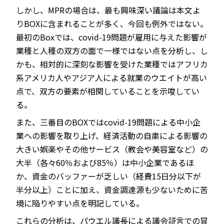
しかし、MPRの場合は、最も興味深い議論は本文よ
りBOXに含まれることが多く、今回も例外ではない。
最初のBoxでは、covid-19問題が雇用に与えた影響が
業種と人種の双方の面で一様ではない点を分析し、し
かも、相対的に深刻な影響を受けた業種ではアフリカ
系アメリカ人やアジア人による就業のウエイトが高い
点で、双方の要素が相関していることを示唆してい
る。
また、三番目のBOXではcovid-19問題による中小企
業への影響を取り上げ、経済活動の自粛による影響の
大きい娯楽やその他サービス（教会や美容室など）の
大半（各々60％および85％）は中小企業であるほ
か、資金のバッファーが乏しい（経費15日分以下が
半分以上）ことに加え、資金調達源も少ないために苦
境に陥りやすい点を明記している。
これらの分析は、パウエル議長による議会証言での冒