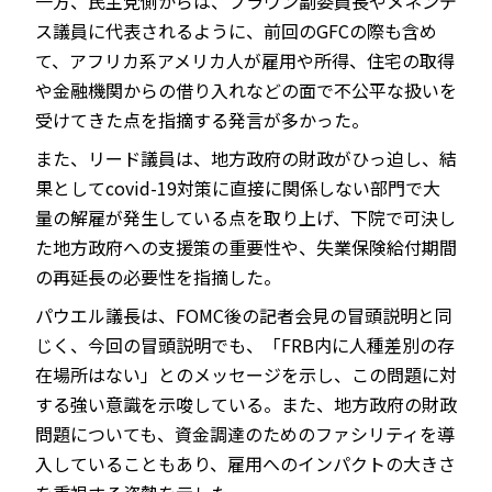
一方、民主党側からは、ブラウン副委員長やメネンデ
ス議員に代表されるように、前回のGFCの際も含め
て、アフリカ系アメリカ人が雇用や所得、住宅の取得
や金融機関からの借り入れなどの面で不公平な扱いを
受けてきた点を指摘する発言が多かった。
また、リード議員は、地方政府の財政がひっ迫し、結
果としてcovid-19対策に直接に関係しない部門で大
量の解雇が発生している点を取り上げ、下院で可決し
た地方政府への支援策の重要性や、失業保険給付期間
の再延長の必要性を指摘した。
パウエル議長は、FOMC後の記者会見の冒頭説明と同
じく、今回の冒頭説明でも、「FRB内に人種差別の存
在場所はない」とのメッセージを示し、この問題に対
する強い意識を示唆している。また、地方政府の財政
問題についても、資金調達のためのファシリティを導
入していることもあり、雇用へのインパクトの大きさ