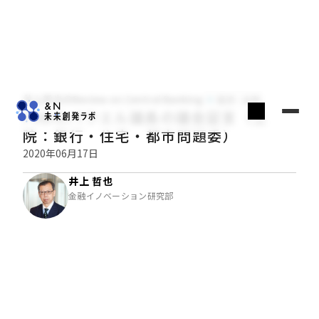
井上哲也のReview on Central Banking
経済・金融
FRBのパウエル議長の議会証言（上
院：銀行・住宅・都市問題委）
2020年06月17日
井上 哲也
金融イノベーション研究部