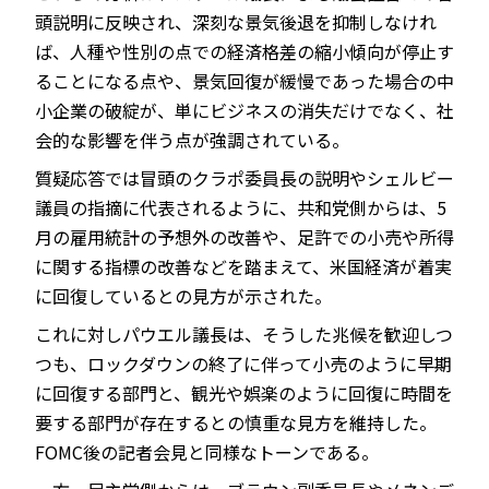
頭説明に反映され、深刻な景気後退を抑制しなけれ
ば、人種や性別の点での経済格差の縮小傾向が停止す
ることになる点や、景気回復が緩慢であった場合の中
小企業の破綻が、単にビジネスの消失だけでなく、社
会的な影響を伴う点が強調されている。
質疑応答では冒頭のクラポ委員長の説明やシェルビー
議員の指摘に代表されるように、共和党側からは、5
月の雇用統計の予想外の改善や、足許での小売や所得
に関する指標の改善などを踏まえて、米国経済が着実
に回復しているとの見方が示された。
これに対しパウエル議長は、そうした兆候を歓迎しつ
つも、ロックダウンの終了に伴って小売のように早期
に回復する部門と、観光や娯楽のように回復に時間を
要する部門が存在するとの慎重な見方を維持した。
FOMC後の記者会見と同様なトーンである。