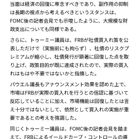
当面は経済の回復に専念すべきであり、副作用の抑制
は長期の視点から考えるべきというスタンスは、
FOMC後の記者会見でも示唆したように、大規模な財
政支出についても同様である。
さらに、トゥーミー議員は、FRBが社債買入れ策を公
表しただけで（実施前にも拘らず）、社債のリスクプ
レミアムが縮小し、社債発行が顕著に回復した点を取
り上げ、政策目的が既に達成されたので、実際の買入
れはもはや不要ではないかと指摘した。
パウエル議長もアナウンスメント効果を認めた上で、
市場はFRBが実際の買入れを行うとの信認に基づいて
反応していることに加え、市場機能は回復したとは言
え十分ではないとして、依然として買入れの実施が重
要であるとの考えを強調した。
同じくトゥーミー議員は、FOMC後の記者会見を踏ま
えて、FRBによるイールドカーブ・コントロールの導