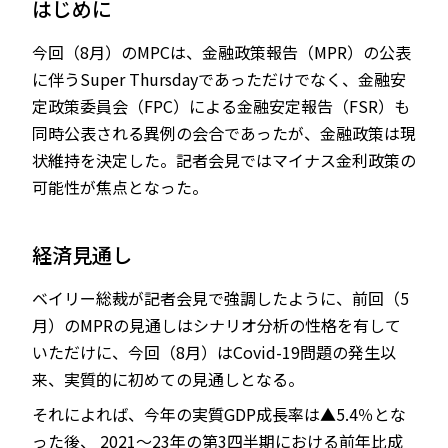
はじめに
今回（8月）のMPCは、金融政策報告（MPR）の公表
に伴うSuper Thursdayであっただけでなく、金融安
JP
EN
定政策委員会（FPC）による金融安定報告（FSR）も
同時公表される異例の会合であったが、金融政策は現
状維持を決定した。記者会見ではマイナス金利政策の
可能性が焦点となった。
経済見通し
ベイリー総裁が記者会見で強調したように、前回（5
月）のMPRの見通しはシナリオ分析の性格を有して
いただけに、今回（8月）はCovid-19問題の発生以
来、実質的に初めての見通しとなる。
それによれば、今年の実質GDP成長率は▲5.4％とな
った後、 2021～23年の第3四半期における前年比成