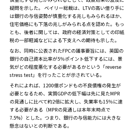
疑問を示した。 ベイリー総裁は、LTVの高い借り手に
は銀行の与信姿勢が慎重化する兆しもみられるほか、
住宅価格にも下落の兆しがみられる点を認めた。もっ
とも、後者に関しては、政府の経済対策としての印紙
税の一部軽減などによる下支えへの期待も示した。
なお、同時に公表されたFPCの議事要旨には、英国の
銀行の自己資本比率が5％ポイント低下するには、景
気がどの程度悪化する必要があるかという「reverse
stress test」を行ったことが示されている。
それによれば、1200億ポンドもの不良債権の発生が
必要となるため、実質GDPの低下幅は先に見たMPR
の見通しに比べて約2倍に拡大し、失業率も15％に達
する必要がある（MPRの見通しは本年末時点で
7.5%）とした。つまり、銀行の与信能力には大きな
懸念はないとの判断である。