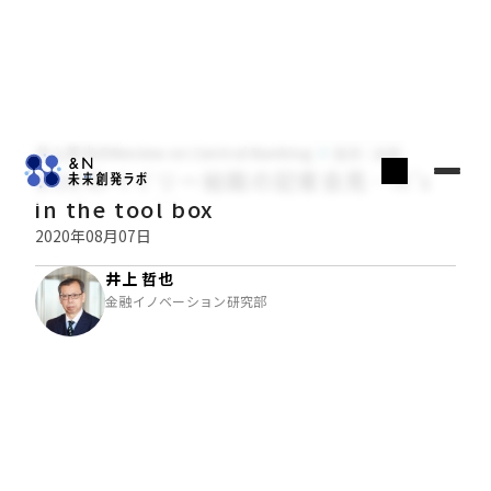
井上哲也のReview on Central Banking
経済・金融
BOEのベイリー総裁の記者会見―It’s
in the tool box
2020年08月07日
井上 哲也
金融イノベーション研究部