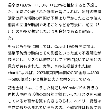
長率は+8.6％ →+3.0%→+1.9%と推移すると予想し
た。同時に公表された議事要旨によれば、足許の経済
活動は経済活動の再開が予想より早かったことや個人
消費の回復が順調であることなどを背景に、前回（5
月）のMPRが想定したよりも良好であると評価し
た。
もっとも今後に関しては、Covid-19の展開に加え、
感染予防策の動向とその影響といった点で不透明性が
残るとし、リスクは依然として下方に傾いているとの
見方が共有された。実際、MPRに掲載されたfan
chartによれば、2023年第3四半期のGDP金額は4800
～5900億ポンドと異例に大きな幅を示している。
記者会見では、こうした見通しがCovid-19の流行の
再拡大や経済活動の部分的閉鎖といったリスクを考慮
しているか否かを質す向きもみられ、ベイリー総裁は
当然に織り込まれているものの、不確実性は極めて高