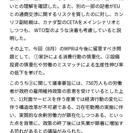
いとの理解を確認した。また、別の一部の記者がEU
との通商交渉に関するリスクを質したのに対し、カン
リフ副総裁は、カナダ型のCETAをメインシナリオと
しつつも、 WTO型のような決着も考慮していると説
明した。
その上で、今回（8月）のMPRは今後に留意すべき問
題として、 ①家計による消費行動の慎重化、②設備
投資の慎重化や労働のミスマッチによる生産性伸び率
の低下を挙げた。
このうち②に関して議事要旨には、750万人もの労働
者が政府の雇用維持政策の恩恵を受けているとした上
で、1)対面サービスを伴う産業では経済行動の変化に
伴う構造改革が不可避である、2)在宅勤務の実施に伴
い、実質的な余剰労働力が顕在化しつつある、といっ
た点を背景に、政策の終了後には失業が顕著に増加す
る恐れがあるとの議論がみられた。