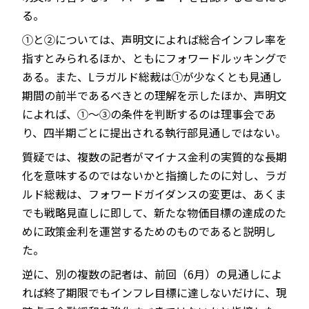
る。
①と②については、声明文によれば総合インフレ率を
指すとみられるほか、ともにフォワードルッキングで
ある。また、Lラガルド総裁は①が少なくとも見通し
期間の前半であるべきとの理解を示したほか、声明文
によれば、①～③の条件を判断するのは理事会であ
り、四半期ごとに提出される執行部見通しではない。
質疑では、複数の記者がマイナス金利の実質的な長期
化を意味するのではないかと指摘したのに対し、ラガ
ルド総裁は、フォワードガイダンスの変更は、あくま
でも戦略見直しに即して、新たな物価目標の達成のた
めに政策金利を運営するためのものであると説明し
た。
逆に、別の複数の記者は、前回（6月）の見通しによ
れば終了期限でもインフレ目標に達しないだけに、現