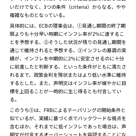
いだけでなく、3つの条件（criteria）からなる、やや
複雑なものとなっている。
具体的には、ECBの理事会は、①見通し期間の終了期
限よりも十分早い時期にインフレ率が2％に達するこ
とを予想する、②そうした状況が残りの見通し期間を
通じて維持されると予想する、③インフレの基調の実
績が、インフレを中期的に2％に安定させるのに十分
に前進したと判断する、といった条件がともに満たさ
れるまで、政策金利を現状またはより低い水準に維持
するとした。また、声明文はインフレ率が緩やかに目
標を上回ることが一時的に生じ得るとも付言してい
る。
このうち③は、FRBによるテーパリングの開始条件と
似ているが、実績に基づく点でバックワードな視点を
含むほか、それまでに低インフレであった場合は、声
明文が付言するオーバーシュートを容認することにな