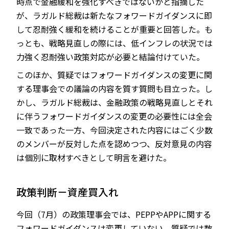
時点で金融緩和を強化すべきではないかと指摘した
が、ラガルド総裁は新たなフォワードガイダンスに即
して忍耐強く緩和を続けることが重要と回答した。も
っとも、戦略見直しの際には、低インフレの状況では
力強く忍耐強い政策対応が必要と結論付けていた。
このほか、質疑ではフォワードガイダンスの変更に関
する理事会での議論の内容を質す質問も目立った。し
かし、ラガルド総裁は、金融政策の戦略見直しとそれ
に伴うフォワードガイダンスの変更の必要性には全会
一致であった一方、今回決定された内容にはごく少数
のメンバーが反対した点を認めつつ、反対意見の内容
は個別に取材すべきとして明言を避けた。
政策判断－資産買入れ
今回（7月）の政策理事会では、PEPPやAPPに関する
フォワードガイダンスは変更していない。質疑では数