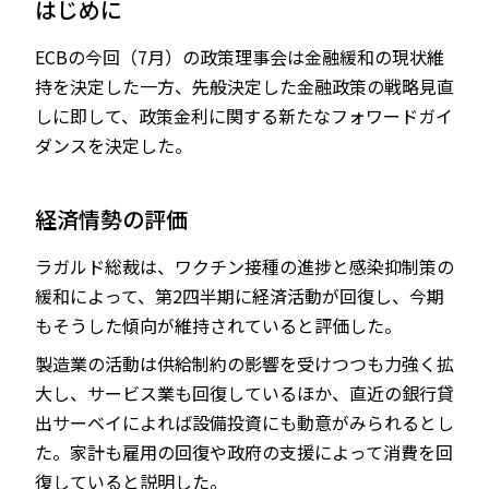
はじめに
ECBの今回（7月）の政策理事会は金融緩和の現状維
持を決定した一方、先般決定した金融政策の戦略見直
JP
EN
しに即して、政策金利に関する新たなフォワードガイ
ダンスを決定した。
経済情勢の評価
ラガルド総裁は、ワクチン接種の進捗と感染抑制策の
緩和によって、第2四半期に経済活動が回復し、今期
もそうした傾向が維持されていると評価した。
製造業の活動は供給制約の影響を受けつつも力強く拡
大し、サービス業も回復しているほか、直近の銀行貸
出サーベイによれば設備投資にも動意がみられるとし
た。家計も雇用の回復や政府の支援によって消費を回
復していると説明した。