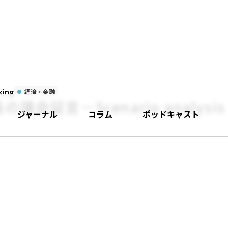
ing
経済・金融
会証言－Scenario analysis
ジャーナル
コラム
ポッドキャスト