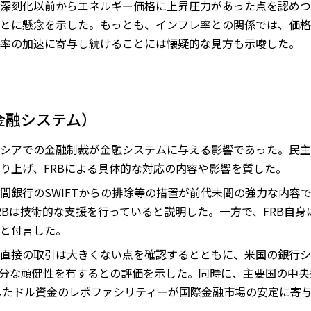
深刻化以前からエネルギー価格に上昇圧力があった点を認めつ
とに懸念を示した。もっとも、インフレ率との関係では、価格
率の加速に寄与し続けることには懐疑的な見方も示唆した。
金融システム）
シアでの金融制裁が金融システムに与える影響であった。民主
り上げ、FRBによる具体的な対応の内容や影響を質した。
間銀行のSWIFTからの排除等の措置が前代未聞の強力な内容
RBは技術的な支援を行っていると説明した。一方で、FRB自
と付言した。
直接の取引は大きくない点を確認するとともに、米国の銀行シ
分な頑健性を有するとの評価を示した。同時に、主要国の中央
導入したドル資金のレポファシリティーが国際金融市場の安定に寄