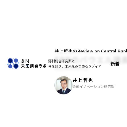
井上哲也のReview on Central Bank
FRBのパウエル議長の議
野村総合研究所と
新着
今を語り、未来をみつめるメディア
2022年03月03日
井上 哲也
金融イノベーション研究部