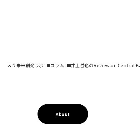
＆N 未来創発ラボ
コラム
井上哲也のReview on Central B
About