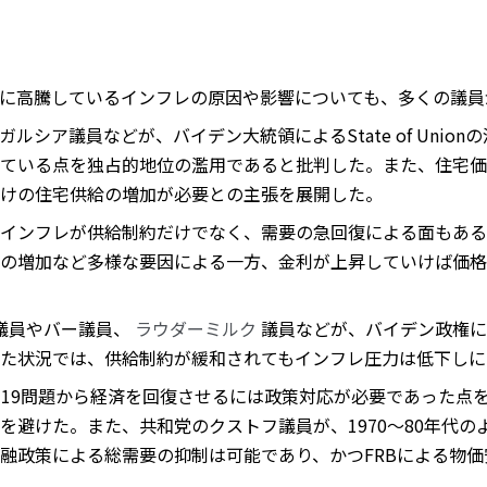
に高騰しているインフレの原因や影響についても、多くの議員
ルシア議員などが、バイデン大統領によるState of Unio
ている点を独占的地位の濫用であると批判した。また、住宅価
けの住宅供給の増加が必要との主張を展開した。
インフレが供給制約だけでなく、需要の急回復による面もある
の増加など多様な要因による一方、金利が上昇していけば価格
議員やバー議員、
ラウダーミルク
議員などが、バイデン政権に
た状況では、供給制約が緩和されてもインフレ圧力は低下しに
d-19問題から経済を回復させるには政策対応が必要であった
を避けた。また、共和党のクストフ議員が、1970～80年代
融政策による総需要の抑制は可能であり、かつFRBによる物