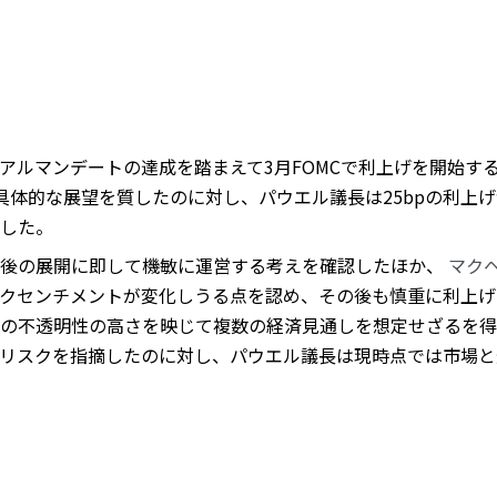
アルマンデートの達成を踏まえて3月FOMCで利上げを開始す
の具体的な展望を質したのに対し、パウエル議長は25bpの利上
した。
今後の展開に即して機敏に運営する考えを確認したほか、
マク
クセンチメントが変化しうる点を認め、その後も慎重に利上げ
の不透明性の高さを映じて複数の経済見通しを想定せざるを得
curveのリスクを指摘したのに対し、パウエル議長は現時点では