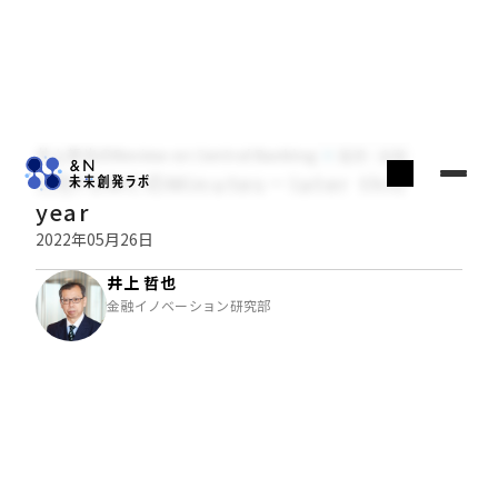
井上哲也のReview on Central Banking
経済・金融
5月FOMCのMinutes－later this
year
2022年05月26日
井上 哲也
金融イノベーション研究部