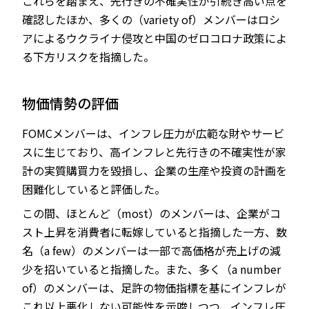
これらを踏まえ、先行きの不確実性が引続き高い点を
確認したほか、多くの（variety of）メンバーはロシ
アによるウクライナ侵攻と中国のゼロコロナ政策によ
る下方リスクを指摘した。
物価情勢の評価
FOMCメンバーは、インフレ圧力が広範な財やサービ
スに生じており、高インフレと先行きの不確実性が家
計の実質購買力を毀損し、企業の生産や投資の計画を
困難化していると評価した。
この間、ほとんど（most）のメンバーは、企業がコ
スト上昇を消費者に転嫁していると指摘した一方、数
名（a few）のメンバーは一部で高価格が売上げの減
少を招いていると指摘した。また、多く（a number
of）のメンバーは、足許の物価指標を基にインフレが
これ以上悪化しない可能性を示唆しつつ、インフレ圧