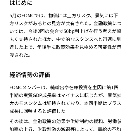
はじめに
5月のFOMCでは、物価には上方リスク、景気には下
方リスクがあるとの見方が共有された。金融政策につ
JP
EN
いては、今後2回の会合で50bp利上げを行う考えが幅
広く支持されたほか、中立的なスタンスへと迅速に到
達した上で、年後半に政策効果を見極める可能性が示
唆された。
経済情勢の評価
FOMCメンバーは、純輸出や在庫投資を主因に第1四
半期の実質GDP成長率はマイナスに転じたが、景気拡
大のモメンタムは維持されており、本四半期はプラス
成長に回帰すると評価した。
その後は、金融政策の効果や供給制約の緩和、労働参
加率の上昇、財政刺激の減退等によって、需給の不均