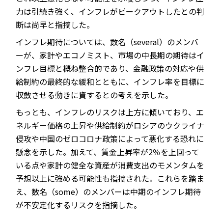
力は引続き強く、インフレがピークアウトしたとの判
断は尚早と指摘した。
インフレ期待については、数名（several）のメンバ
ーが、家計やエコノミスト、市場の中長期の期待はイ
ンフレ目標と概ね整合的であり、金融政策の対応や供
給制約の最終的な緩和とともに、インフレ率を目標に
収斂させる動きに資するとの考えを示した。
もっとも、インフレのリスクは上方に傾いており、エ
ネルギー価格の上昇や供給制約がロシアのウクライナ
侵攻や中国のゼロコロナ政策によって悪化する恐れに
懸念を示した。加えて、賃金上昇率が2％を上回って
いる点や家計の健全な資産が消費支出のモメンタムを
予想以上に強める可能性も指摘された。これらを踏ま
え、数名（some）のメンバーは中期のインフレ期待
が不安定化するリスクを指摘した。