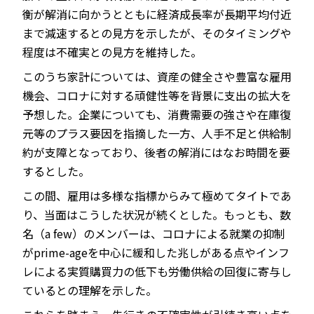
衡が解消に向かうとともに経済成長率が長期平均付近
まで減速するとの見方を示したが、そのタイミングや
程度は不確実との見方を維持した。
このうち家計については、資産の健全さや豊富な雇用
機会、コロナに対する頑健性等を背景に支出の拡大を
予想した。企業についても、消費需要の強さや在庫復
元等のプラス要因を指摘した一方、人手不足と供給制
約が支障となっており、後者の解消にはなお時間を要
するとした。
この間、雇用は多様な指標からみて極めてタイトであ
り、当面はこうした状況が続くとした。もっとも、数
名（a few）のメンバーは、コロナによる就業の抑制
がprime-ageを中心に緩和した兆しがある点やインフ
レによる実質購買力の低下も労働供給の回復に寄与し
ているとの理解を示した。