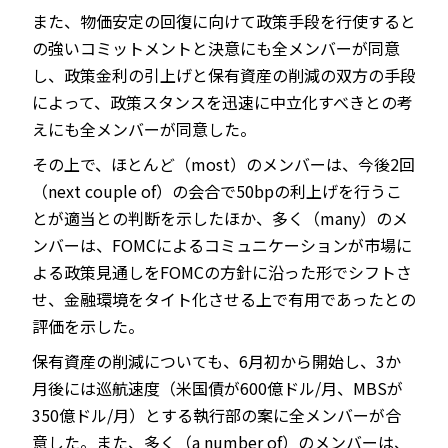
また、物価安定の回復に向けて政策手段を行使すると
の強いコミットメントと決意にも全メンバーが同意
し、政策金利の引上げと保有資産の削減の双方の手段
によって、政策スタンスを迅速に中立化すべきとの考
えにも全メンバーが同意した。
その上で、ほとんど（most）のメンバーは、今後2回
（next couple of）の会合で50bpの利上げを行うこ
とが適当との判断を示したほか、多く（many）のメ
ンバーは、FOMCによるコミュニケーションが市場に
よる政策見通しをFOMCの方針に沿った形でシフトさ
せ、金融環境をタイト化させる上で有用であったとの
評価を示した。
保有資産の削減についても、6月初から開始し、3か
月後には巡航速度（米国債が600億ドル/月、MBSが
350億ドル/月）とする執行部の案に全メンバーが合
意した。また、多く（a number of）のメンバーは、