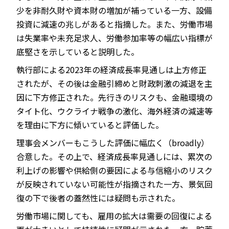
少を非耐久財や資本財の増加が補っている一方、設備
投資に減速の兆しがあると指摘した。また、労働市場
は失業率や未充足求人、労働参加率等の幅広い指標が
底堅さを示していると説明した。
執行部による2023年の経済成長率見通しは上方修正
されたが、その後は金融引締めと財政刺激の減退を主
因に下方修正された。先行きのリスクも、金融環境の
タイト化、ウクライナ戦争の激化、海外経済の減速等
を理由に下方に傾いていると評価した。
理事会メンバーもこうした評価に幅広く（broadly）
合意した。その上で、経済成長率見通しには、累次の
利上げの影響や供給側の要因による与信縮小のリスク
が反映されていない可能性が指摘された一方、景気回
復の下で後者の蓋然性には疑問も示された。
労働市場に関しても、雇用の拡大は需要の回復による