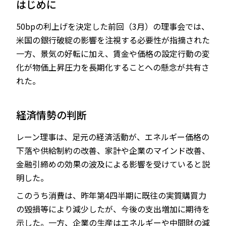
はじめに
50bpの利上げを決定した前回（3月）の理事会では、
米国の銀行破綻の影響を注視する必要性が指摘された
JP
EN
一方、景気の好転に加え、賃金や価格の設定行動の変
化が物価上昇圧力を長期化することへの懸念が共有さ
れた。
経済情勢の判断
レーン理事は、足元の経済活動が、エネルギー価格の
下落や供給制約の改善、家計や企業のマインド改善、
金融引締めの効果の波及による影響を受けていると説
明した。
このうち消費は、昨年第4四半期に既往の実質購買力
の毀損等により減少したが、今後の支出増加に期待を
示した。一方、企業の生産はエネルギーや中間財の減