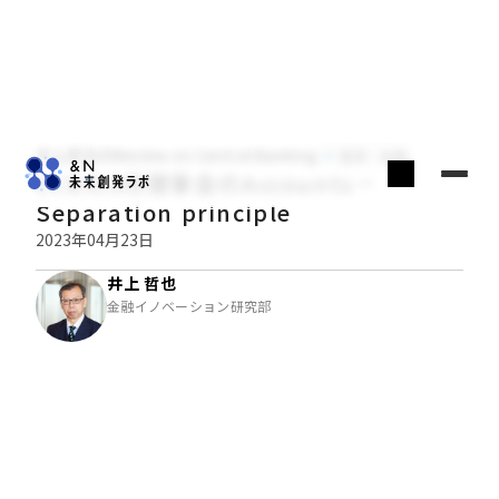
井上哲也のReview on Central Banking
経済・金融
ECBの3月理事会のAccounts－
Separation principle
2023年04月23日
井上 哲也
金融イノベーション研究部