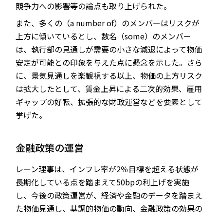
競争力への影響等の論点も取り上げられた。
また、多くの（a number of）のメンバーはリスクが
上方に傾いているとし、数名（some）のメンバー
は、執行部の見通しが需要の小さな減退によって物価
安定が可能との印象を与えた点に懸念を示した。さら
に、景気見通しを楽観視する以上、物価の上方リスク
は拡大したとして、賃金上昇による二次的効果、雇用
ギャップの好転、拡張的な財政運営などを要素として
挙げた。
金融政策の運営
レーン理事は、インフレ率が2％目標を超える状態が
長期化している点を踏まえて50bpの利上げを実施
し、今後の政策運営が、経済や金融のデータを踏まえ
た物価見通し、基調的物価の動向、金融政策の効果の