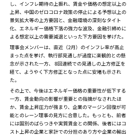
し、インフレ期待の上振れ、賃金や価格の想定以上の
上昇、中国のゼロコロナ政策の停止による予想以上の
景気拡大等の上方要因と、金融環境の深刻なタイト
化、エネルギー価格下落の強力な波及、金融引締めに
よる想定以上の需要減退といった下方要因を挙げた。
理事会メンバーは、直近（2月）のインフレ率が高止
まった点を挙げ、執行部見通しが過度に楽観的との懸
念が示された一方、 8回連続での見通しの上方修正を
経て、ようやく下方修正となった点に安堵も示され
た。
その上で、今後はエネルギー価格の重要性が低下する
一方、賃金動向の影響が重要との指摘がなされたほ
か、賃金上昇圧力が強まり、企業のマージン回復が可
能とのレーン理事の見方に合意した。もっとも、前者
には国別のばらつきや実質賃金との関係、後者にはコ
スト上昇の企業と家計での分担のあり方や企業の輸出